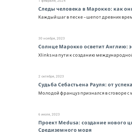
1 февраля, 2024
Следы человека в Марокко: как о
Каждый шаг в песке – шепот древних вре
30 ноября, 2023
Солнце Марокко осветит Англию: 
Xlinks на пути к созданию международно
2 октября, 2023
Судьба Себастьена Рауля: от успе
Молодой француз признался в сговоре с
6 июля, 2023
Проект Medusa: создание нового 
Средиземного моря