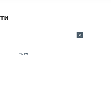
ети
PHDays