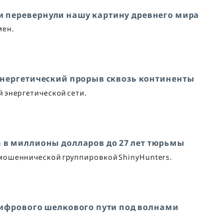
ни перевернули нашу картину древнего мира
мен.
энергетический прорыв сквозь континенты
й энергетической сети.
ха в миллионы долларов до 27 лет тюрьмы
 мошеннической группировкой ShinyHunters.
цифрового шелкового пути под волнами