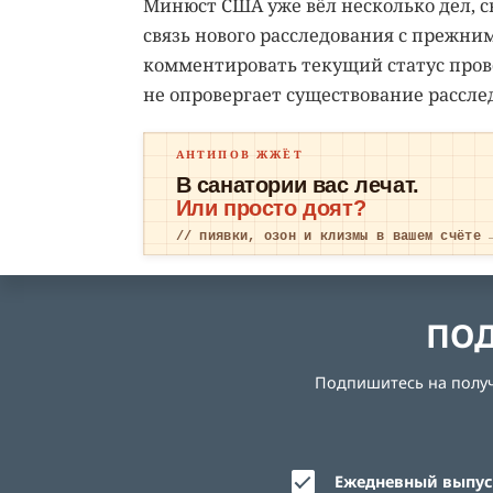
Минюст США уже вёл несколько дел, с
связь нового расследования с прежни
комментировать текущий статус прове
не опровергает существование рассле
АНТИПОВ ЖЖЁТ
В санатории вас лечат.
Или просто доят?
// пиявки, озон и клизмы в вашем счёте 
ПОД
Подпишитесь на получе
Ежедневный выпуск