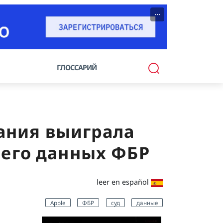
···
ГЛОССАРИЙ
пания выиграла
 его данных ФБР
leer en español
Apple
ФБР
суд
данные