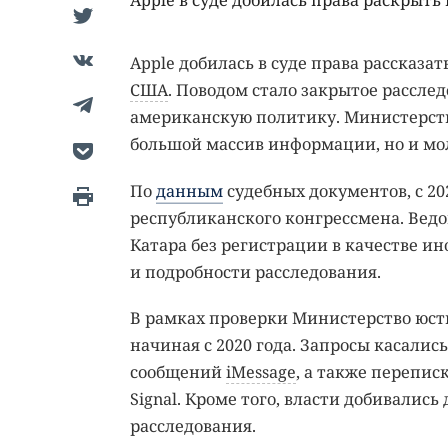
Apple в суде добилась права раскрыть
Apple добилась в суде права рассказа
США
. Поводом стало закрытое рассле
американскую политику. Министерств
большой массив информации, но и мол
По
данным
судебных документов, с 20
республиканского конгрессмена. Ведом
Катара без регистрации в качестве ин
и подробности расследования.
В рамках проверки Министерство юсти
начиная с 2020 года. Запросы касали
сообщений
iMessage
, а также перепи
Signal. Кроме того, власти добивались
расследования.