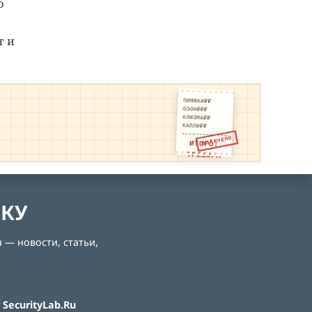
о
т и
ПИЯВКИ₽₽
ОЗОН₽₽₽
КЛИЗМА₽₽
КАПЛИ₽₽
ОПЛАЧЕНО
ИТОГО:
ТРЕВОГА
ЛКУ
 — новости, статьи,
SecurityLab.Ru