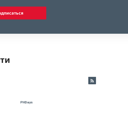
одписаться
ети
PHDays