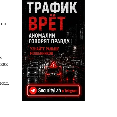
 на
х
 как
иод,