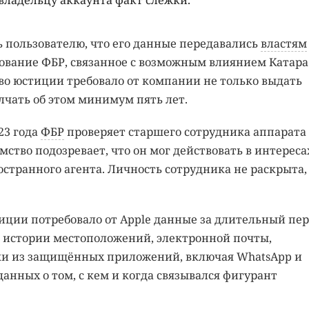
 владельцу аккаунта факт слежки.
ть пользователю, что его данные передавались
властям
дование ФБР, связанное с возможным влиянием Катара
о юстиции требовало от компании не только выдать
чать об этом минимум пять лет.
23 года
ФБР
проверяет старшего сотрудника аппарата
ство подозревает, что он мог действовать в интереса
остранного агента. Личность сотрудника не раскрыта,
ции потребовало от Apple данные за длительный пер
сь истории местоположений, электронной почты,
ски из защищённых приложений, включая WhatsApp и
 данных о том, с кем и когда связывался фигурант