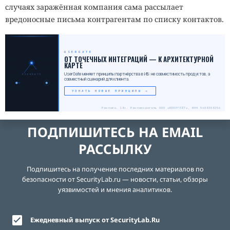
случаях заражённая компания сама рассылает
вредоносные письма контрагентам по списку контактов.
USERGATE
_
ОТ ТОЧЕЧНЫХ ИНТЕГРАЦИЙ — К АРХИТЕКТУРНОЙ
КАРТЕ
UserGate меняет принципы партнёрства в ИБ: не совместимость продуктов, а
USERGATE
совместный сценарий для клиента.
УЗНАТЬ НОВЫЕ ПРИНЦИПЫ →
Реклама. 18+. Рекламодатель ООО «ЮЗЕРГЕЙТ», ИНН 5408308256
ПОДПИШИТЕСЬ НА EMAIL
РАССЫЛКУ
Подпишитесь на получение последних материалов по
безопасности от SecurityLab.ru — новости, статьи, обзоры
уязвимостей и мнения аналитиков.
Ежедневный выпуск от SecurityLab.Ru