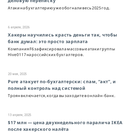
деловую переписку
Атаки на бухгалтерию уже обогнали весь 2025 год.
6 апреля, 2026
Хакеры научились красть деньги так, чтобы
банк думал: это просто зарплата
Компания F6 зафиксировала массовые атаки группы
Hive0117 на российских бухгалтеров.
20 мая, 2025
Pure атакует по-бухгалтерски: спам, “акт”, и
полный контроль над системой
Троян включается, когда вы заходите в онлайн-банк.
13 апреля, 2025
$17 млн — цена двухнедельного паралича IKEA
после хакерского налёта