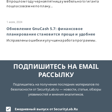
В прошлом году черная пятница у мебельного гиганта
пошла совсем не по плану…
1 июля, 2024
Обновление GnuCash 5.7: финансовое
планирование становится проще и удобнее
Исправлены ошибки и улучшена работа программы.
ПОДПИШИТЕСЬ НА EMAIL
РАССЫЛКУ
Подпишитесь на получение последних материалов по
безопасности от SecurityLab.ru — новости, статьи, обзоры
уязвимостей и мнения аналитиков.
Ежедневный выпуск от SecurityLab.Ru