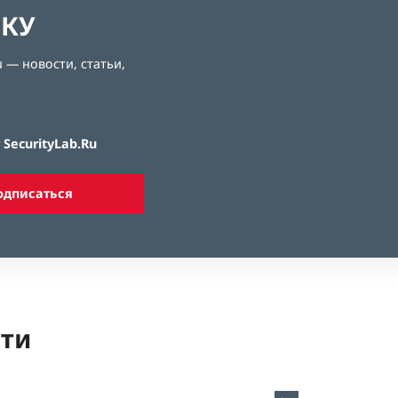
ЛКУ
 — новости, статьи,
SecurityLab.Ru
одписаться
ети