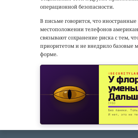
операционной безопасности.
В письме говорится, что иностранные
местоположении телефонов американс
связывают сохранение риска с тем, ч
приоритетом и не внедрило базовые м
форме.
SECURITYLA
У фло
умень
Дальш
1980
Без паники. Толь
И нет, это не те