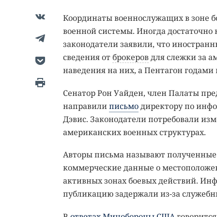
Координаты военнослужащих в зоне б
военной системы. Иногда достаточно
законодатели заявили, что иностран
сведения от
брокеров
для слежки за а
наведения на них, а Пентагон годами
Сенатор Рон Уайден, член Палаты пре
направили
письмо
директору по инф
Дэвис. Законодатели потребовали из
американских военных структурах.
Авторы письма называют полученные
коммерческие данные о местоположе
активных зонах боевых действий. Инф
публикацию задержали из-за служебн
В
ответах Минобороны США
говорится