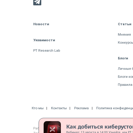
Новости
Статьи
Мнения
Уязвимости
Конкурс
PT Research Lab
Блоги
Личные 
Блоги к
Правила
Кто мы
Контакты
Реклама
Политика конфиденц
Как добиться киберуст
Работает на CMS "1С-Битрикс: Управление сайтом"
Вебинар: 13 августа в 14:00 Узнайте, как P