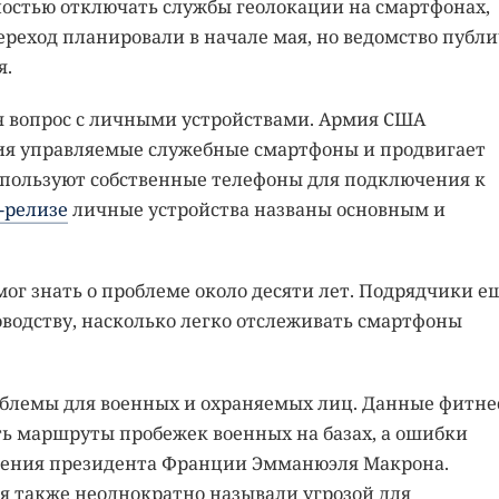
ностью отключать службы геолокации на смартфонах,
реход планировали в начале мая, но ведомство публ
я.
я вопрос с личными устройствами. Армия США
ия управляемые служебные смартфоны и продвигает
спользуют собственные телефоны для подключения к
-релизе
личные устройства названы основным и
ог знать о проблеме около десяти лет. Подрядчики е
оводству, насколько легко отслеживать смартфоны
облемы для военных и охраняемых лиц. Данные фитне
ь маршруты пробежек военных на базах, а ошибки
ения президента Франции Эмманюэля Макрона.
я также неоднократно называли угрозой для