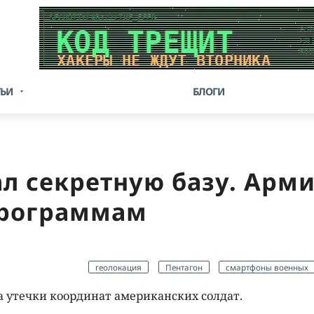
ТЬИ
БЛОГИ
ал секретную базу. Арм
программам
геолокация
Пентагон
смартфоны военных
на утечки координат американских солдат.