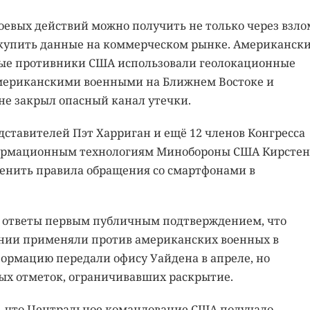
оевых действий можно получить не только через взло
 купить данные на коммерческом рынке. Американск
ные противники США использовали геолокационные
мериканскими военными на Ближнем Востоке и
 не закрыл опасный канал утечки.
дставителей Пэт Харриган и ещё 12 членов Конгресса
ормационным технологиям Минобороны США Кирстен
менить правила обращения со смартфонами в
 ответы первым публичным подтверждением, что
нии применяли против американских военных в
ормацию передали офису Уайдена в апреле, но
ых отметок, ограничивавших раскрытие.
, что Центральное командование США получало