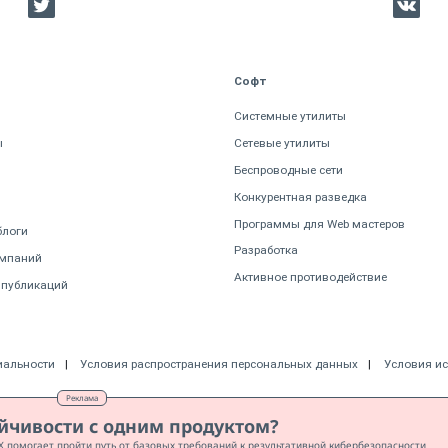
Софт
Системные утилиты
ы
Сетевые утилиты
Беспроводные сети
Конкурентная разведка
Программы для Web мастеров
блоги
Разработка
омпаний
Активное противодействие
 публикаций
иальности
Условия распространения персональных данных
Условия и
Реклама
ойчивости с одним продуктом?
T X помогает пройти путь от базовых требований к результативной кибербезопасности