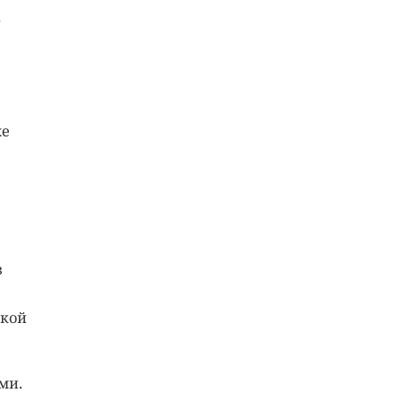
а
же
з
акой
ми.