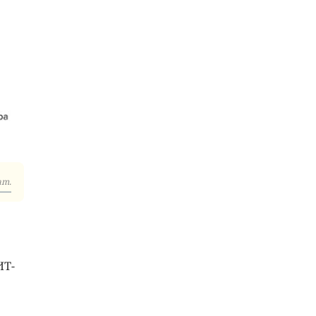
am.
ИТ-