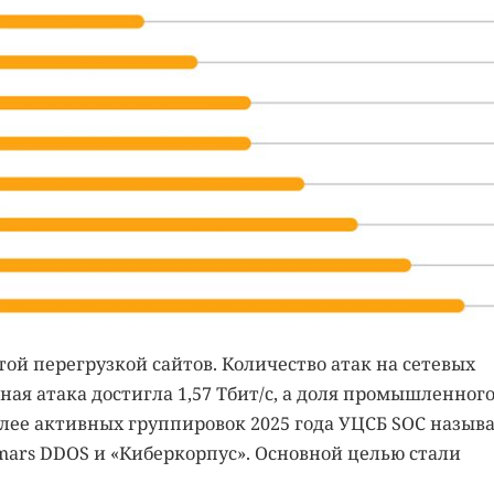
ой перегрузкой сайтов. Количество атак на сетевых
ная атака достигла 1,57 Тбит/с, а доля промышленног
олее активных группировок 2025 года УЦСБ SOC назыв
Himars DDOS и «Киберкорпус». Основной целью стали