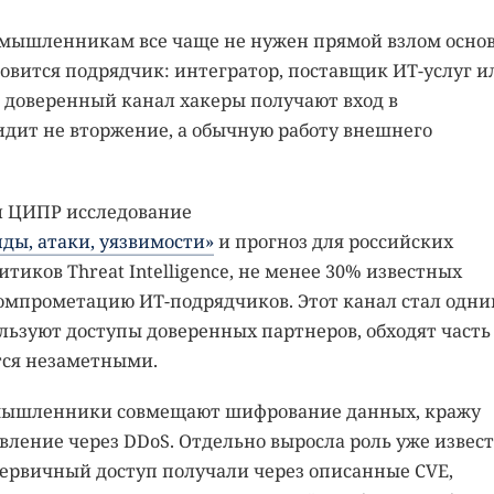
умышленникам все чаще не нужен прямой взлом осно
вится подрядчик: интегратор, поставщик ИТ-услуг и
 доверенный канал хакеры получают вход в
видит не вторжение, а обычную работу внешнего
и ЦИПР исследование
ды, атаки, уязвимости»
и прогноз для российских
тиков Threat Intelligence, не менее 30% известных
компрометацию ИТ-подрядчиков. Этот канал стал одни
ьзуют доступы доверенных партнеров, обходят часть
тся незаметными.
оумышленники совмещают шифрование данных, кражу
ление через DDoS. Отдельно выросла роль уже извес
первичный доступ получали через описанные CVE,