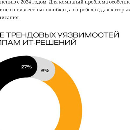
нению с 2024 годом. Для компаний проблема особенн
т не о неизвестных ошибках, а о пробелах, для которы
писания.