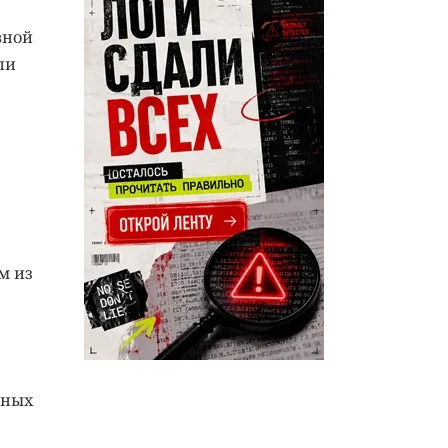
вной
ли
м из
тных