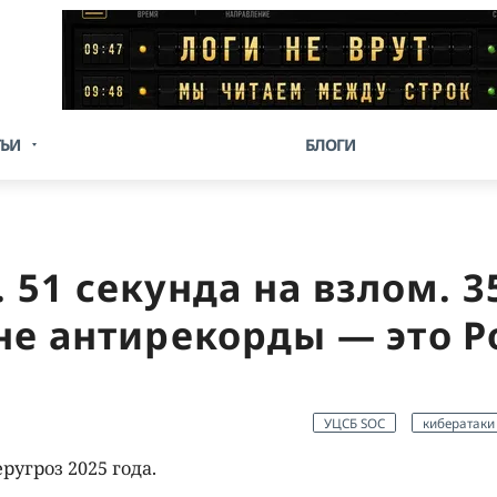
ТЬИ
БЛОГИ
 51 секунда на взлом. 3
не антирекорды — это Р
УЦСБ SOC
кибератаки
угроз 2025 года.