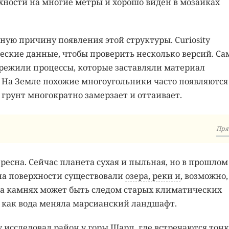
рхности на многие метры и хорошо виден в мозаиках
ную причину появления этой структуры. Curiosity
ские данные, чтобы проверить несколько версий. Са
ережили процессы, которые заставляли материал
. На Земле похожие многоугольники часто появляются
 грунт многократно замерзает и оттаивает.
Пря
ресна. Сейчас планета сухая и пыльная, но в прошлом
 на поверхности существовали
озера, реки и
, возможно,
на камнях может быть следом старых климатических
, как вода меняла марсианский ландшафт.
y исследовал район у горы Шарп, где встречаются тон