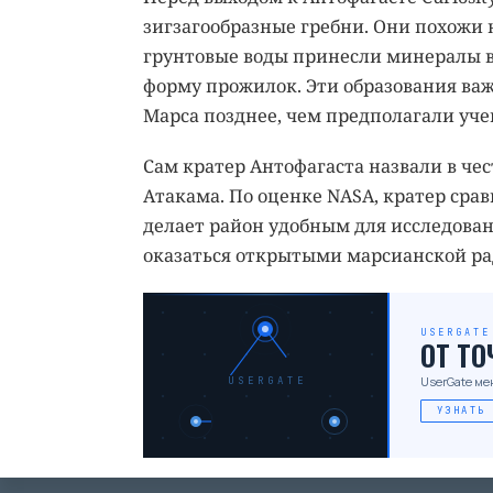
зигзагообразные гребни. Они похожи н
грунтовые воды принесли минералы в
форму прожилок. Эти образования важ
Марса позднее, чем предполагали уче
Сам кратер Антофагаста назвали в чес
Атакама. По оценке NASA, кратер срав
делает район удобным для исследован
оказаться открытыми марсианской ра
USERGATE
ОТ Т
UserGate ме
USERGATE
УЗНАТЬ