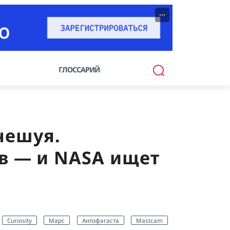
···
ГЛОССАРИЙ
чешуя.
в — и NASA ищет
Curiosity
Марс
Антофагаста
Mastcam