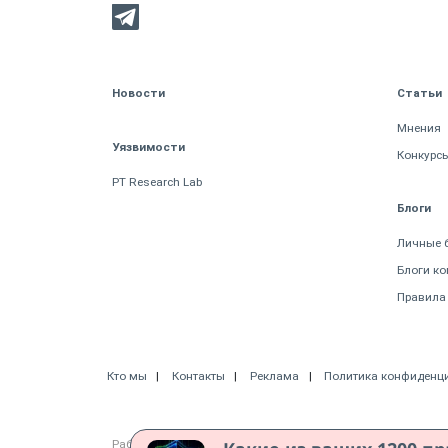
Новости
Статьи
Мнения
Уязвимости
Конкурс
PT Research Lab
Блоги
Личные 
Блоги к
Правила
Кто мы
Контакты
Реклама
Политика конфиденц
Работает на CMS "1С-Битрикс: Управление сайтом"