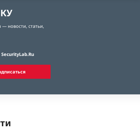
ЛКУ
 — новости, статьи,
SecurityLab.Ru
одписаться
ети