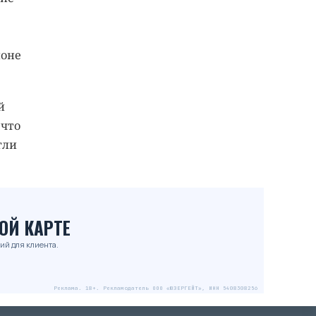
йоне
й
 что
гли
ОЙ КАРТЕ
ий для клиента.
Реклама. 18+. Рекламодатель ООО «ЮЗЕРГЕЙТ», ИНН 5408308256