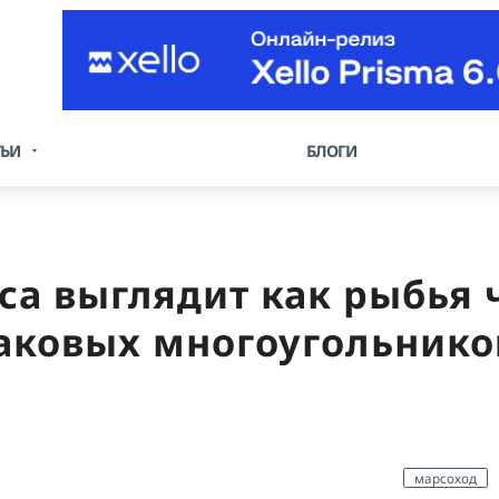
ТЬИ
БЛОГИ
са выглядит как рыбья 
ковых многоугольнико
марсоход