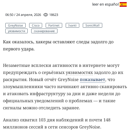
leer en español
06:50 / 24 апреля, 2026
18623
GreyNoise
Cisco
Fortinet
Ivanti
SonicWall
уязвимости
сканирование
Как оказалось, хакеры оставляют следы задолго до
первого удара.
Незаметные всплески активности в интернете могут
предупреждать о серьёзных
уязвимостях
задолго до их
раскрытия. Новый отчёт GreyNoise
показывает
, что
злоумышленники часто начинают активно сканировать
и атаковать инфраструктуру за дни и даже недели до
официальных уведомлений о проблемах — и такие
сигналы можно отследить заранее.
Анализ охватил 103 дня наблюдений и почти 148
миллионов сессий в сети сенсоров GreyNoise.