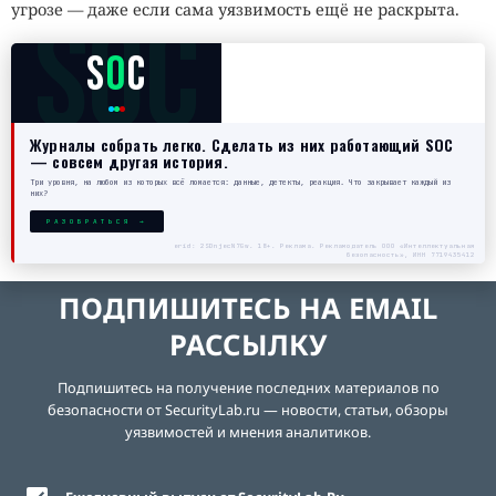
SOC
угрозе — даже если сама уязвимость ещё не раскрыта.
S
O
C
Журналы собрать легко. Сделать из них работающий SOC
— совсем другая история.
Три уровня, на любом из которых всё ломается: данные, детекты, реакция. Что закрывает каждый из
них?
РАЗОБРАТЬСЯ →
erid: 2SDnjecN7Gw. 18+. Реклама. Рекламодатель ООО «Интеллектуальная
безопасность», ИНН 7719435412
ПОДПИШИТЕСЬ НА EMAIL
РАССЫЛКУ
Подпишитесь на получение последних материалов по
безопасности от SecurityLab.ru — новости, статьи, обзоры
уязвимостей и мнения аналитиков.