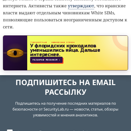
интернета. Активисты также
утверждают
, что иранские
власти выдают отдельным чиновникам White SIMs,
позволяющие пользоваться неограниченным доступом к
сети.
SECURITYLAB · ХИМИЧЕСКАЯ УГРОЗА
У флоридских крокодилов
уменьшились яйца.
Дальше
интереснее.
РАЗБИРАЮ МЕХАНИЗМ →
ПОДПИШИТЕСЬ НА EMAIL
РАССЫЛКУ
Подпишитесь на получение последних материалов по
безопасности от SecurityLab.ru — новости, статьи, обзоры
уязвимостей и мнения аналитиков.