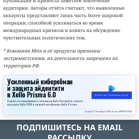
публикаций и принесла заметное вовлечение
аудитории. Авторы отчёта считают, что выявленные
аккаунты представляют лишь часть более широкой
операции, способной усиливаться во время
международных кризисов и влиять на обсуждение
чувствительных политических тем.
* Компания Meta и её продукты признаны
экстремистскими, их деятельность запрещена на
территории РФ.
Усиленный киберобман
и защита айдентити
в Xello Prisma 6.0
ЗАРЕГИСТРИРОВАТЬСЯ
Защита на опережение с помощью Xello Deception, нового
продукта Xello ITDR и единой платформы Xello Prisma.
Реклама, 18+. Рекламодатель ООО «Кселло», ИНН 7708344509
ПОДПИШИТЕСЬ НА EMAIL
РАССЫЛКУ