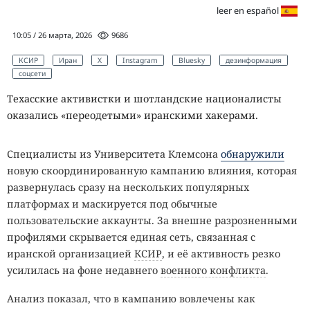
leer en español
10:05 / 26 марта, 2026
9686
КСИР
Иран
X
Instagram
Bluesky
дезинформация
соцсети
Техасские активистки и шотландские националисты
оказались «переодетыми» иранскими хакерами.
Специалисты из Университета Клемсона
обнаружили
новую скоординированную кампанию влияния, которая
развернулась сразу на нескольких популярных
платформах и маскируется под обычные
пользовательские аккаунты. За внешне разрозненными
профилями скрывается единая сеть, связанная с
иранской организацией
КСИР
, и её активность резко
усилилась на фоне недавнего
военного конфликта
.
Анализ показал, что в кампанию вовлечены как