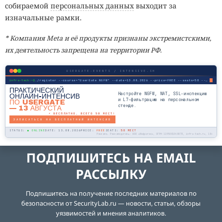
собираемой
персональных данных
выходит за
изначальные рамки.
* Компания Meta и её продукты признаны экстремистскими,
их деятельность запрещена на территории РФ.
USERGATE-EVENTS / INTENSIVE.SH
infra-tech:~$
./register --course="UserGate NGFW" --date=13.08.2026 --price=FREE --seats=50 --mode=online
ПРАКТИЧЕСКИЙ
Настройте NGFW, NAT, SSL-инспекцию
ОНЛАЙН-ИНТЕНСИВ
и L7-фильтрацию на персональном
ПО USERGATE
стенде.
— 13 АВГУСТА
⚡ БЕСПЛАТНО. ВСЕГО 50 МЕСТ!
ЗАПИСАТЬСЯ НА БЕСПЛАТНЫЙ ИНТЕНСИВ
STATUS:
● ONLINE
DATE: 13.08.2026
PRICE:
FREE
SEATS:
50 МЕСТ
Реклама. Рекламодатель: ООО «Инфратех», ОГРН 1195081048073, infra-tech.ru, 18+
ПОДПИШИТЕСЬ НА EMAIL
РАССЫЛКУ
Подпишитесь на получение последних материалов по
безопасности от SecurityLab.ru — новости, статьи, обзоры
уязвимостей и мнения аналитиков.