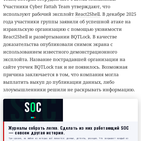
Участники Cyber Fattah Team утверждают, что
используют рабочий эксплойт
React2Shell
. В декабре 2025
года участники группы заявили об успешной атаке на
израильскую организацию с помощью уязвимости
React2Shell и развёртывании BQTLock. В качестве
доказательства опубликовали снимок экрана с
использованием известного демонстрационного
эксплойта. Название пострадавшей организации на
сайте утечек BQTLock так и не появилось. Возможная
причина заключается в том, что компания могла
выплатить выкуп до публикации данных, либо
SOC
злоумышленники решили не раскрывать информацию.
S
O
C
Журналы собрать легко. Сделать из них работающий SOC
— совсем другая история.
Три уровня, на любом из которых всё ломается: данные, детекты, реакция. Что закрывает каждый из