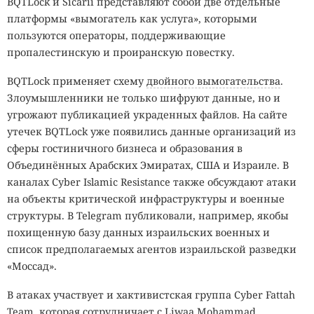
BQTLock и Sicarii представляют собой две отдельные
платформы «вымогатель как услуга», которыми
пользуются операторы, поддерживающие
пропалестинскую и проиранскую повестку.
BQTLock применяет схему
двойного вымогательства
.
Злоумышленники не только шифруют данные, но и
угрожают публикацией украденных файлов. На сайте
утечек BQTLock уже появились данные организаций из
сферы гостиничного бизнеса и образования в
Объединённых Арабских Эмиратах, США и Израиле. В
каналах Cyber Islamic Resistance также обсуждают атаки
на объекты критической инфраструктуры и военные
структуры. В Telegram публиковали, например, якобы
похищенную базу данных израильских военных и
список предполагаемых агентов израильской разведки
«Моссад».
В атаках участвует и хактивистская группа Cyber Fattah
Team, которая сотрудничает с Liwaa Mohammad.