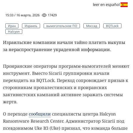
leer en español
15:33 / 16 марта, 2026
17429
Иран
Израиль
вымогательское ПО
Моссад
BQTLock
Halcyon
Израильские компании начали тайно платить выкупы
за нераспространение украденной информации.
Проиранские операторы
программ-вымогателей
меняют
инструмент. Вместо Sicarii группировки начали
переходить на BQTLock. Переход сопровождает призыв к
сторонникам пропалестинских и проиранских
хактивистских кампаний активнее заражать системы
жертв.
О переходе
сообщили
специалисты центра Halcyon
Ransomware Research Center. Администратор Sicarii под
псевдонимом Uke B3 (Uke) признал, что команда больше