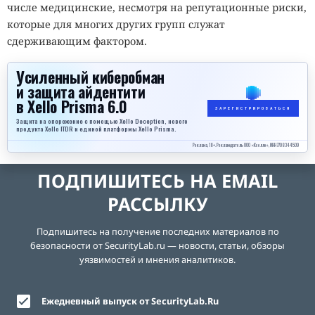
числе медицинские, несмотря на репутационные риски,
которые для многих других групп служат
сдерживающим фактором.
Усиленный киберобман
и защита айдентити
в Xello Prisma 6.0
ЗАРЕГИСТРИРОВАТЬСЯ
Защита на опережение с помощью Xello Deception, нового
продукта Xello ITDR и единой платформы Xello Prisma.
Реклама, 18+. Рекламодатель ООО «Кселло», ИНН 7708344509
ПОДПИШИТЕСЬ НА EMAIL
РАССЫЛКУ
Подпишитесь на получение последних материалов по
безопасности от SecurityLab.ru — новости, статьи, обзоры
уязвимостей и мнения аналитиков.
Ежедневный выпуск от SecurityLab.Ru