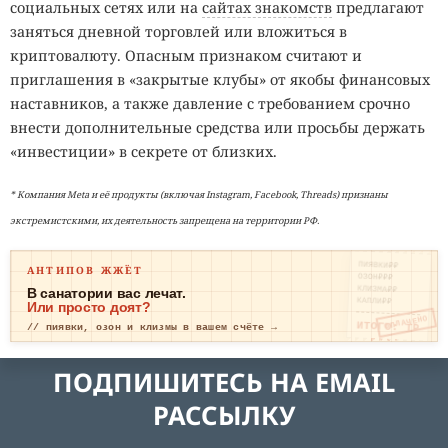
социальных сетях или на
сайтах знакомств
предлагают
заняться дневной торговлей или вложиться в
криптовалюту. Опасным признаком считают и
приглашения в «закрытые клубы» от якобы финансовых
наставников, а также давление с требованием срочно
внести дополнительные средства или просьбы держать
«инвестиции» в секрете от близких.
* Компания Meta и её продукты (включая Instagram, Facebook, Threads) признаны
экстремистскими, их деятельность запрещена на территории РФ.
ПИЯВКИ₽₽
АНТИПОВ ЖЖЁТ
ОЗОН₽₽₽
КЛИЗМА₽₽
В санатории вас лечат.
КАПЛИ₽₽
Или просто доят?
ОПЛАЧЕНО
ИТОГО: ТР
// пиявки, озон и клизмы в вашем счёте →
ЕВОГА
ПОДПИШИТЕСЬ НА EMAIL
РАССЫЛКУ