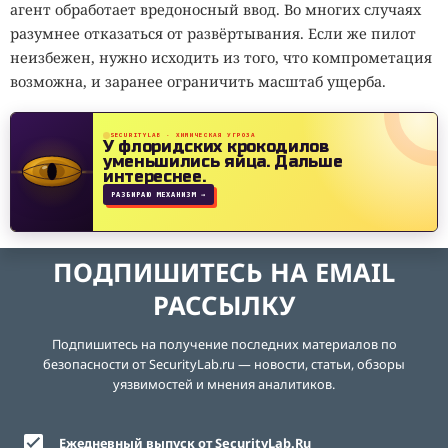
агент обработает вредоносный ввод. Во многих случаях
разумнее отказаться от развёртывания. Если же пилот
неизбежен, нужно исходить из того, что компрометация
возможна, и заранее ограничить масштаб ущерба.
SECURITYLAB · ХИМИЧЕСКАЯ УГРОЗА
У флоридских крокодилов
уменьшились яйца.
Дальше
интереснее.
РАЗБИРАЮ МЕХАНИЗМ →
ПОДПИШИТЕСЬ НА EMAIL
РАССЫЛКУ
Подпишитесь на получение последних материалов по
безопасности от SecurityLab.ru — новости, статьи, обзоры
уязвимостей и мнения аналитиков.
Ежедневный выпуск от SecurityLab.Ru