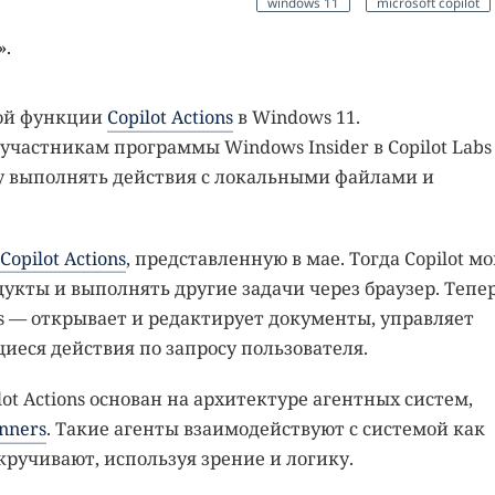
windows 11
microsoft copilot
».
вой функции
Copilot Actions
в Windows 11.
астникам программы Windows Insider в Copilot Labs
у выполнять действия с локальными файлами и
Copilot Actions
, представленную в мае. Тогда Copilot мо
укты и выполнять другие задачи через браузер. Тепе
s — открывает и редактирует документы, управляет
еся действия по запросу пользователя.
ilot Actions основан на архитектуре агентных систем,
inners
. Такие агенты взаимодействуют с системой как
ручивают, используя зрение и логику.