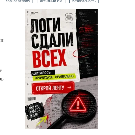
copilot actions
агентный ИИ
безопасность
 и
г
рь