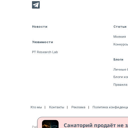
Новости
Статьи
Мнения
Уязвимости
Конкурс
PT Research Lab
Блоги
Личные 
Блоги к
Правила
Кто мы
Контакты
Реклама
Политика конфиденц
Санаторий продаёт не з
Работает на CMS "1С-Битрикс: Управление сайтом"