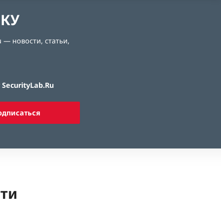
ЛКУ
 — новости, статьи,
SecurityLab.Ru
одписаться
ети