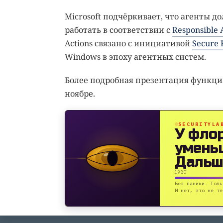
Microsoft подчёркивает, что агенты
работать в соответствии с
Responsible 
Actions связано с инициативой
Secure F
Windows в эпоху агентных систем.
Более подробная презентация функц
ноябре.
SECURITYLA
У фло
умень
Дальш
1980
Без паники. Толь
И нет, это не те