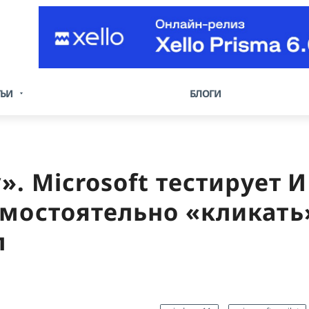
ТЬИ
БЛОГИ
». Microsoft тестирует И
амостоятельно «кликать
л