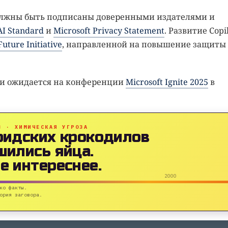
 должны быть подписаны доверенными издателями и
AI Standard
и
Microsoft Privacy Statement
. Развитие Copi
uture Initiative
, направленной на повышение защиты
ии ожидается на конференции
Microsoft Ignite 2025
в
B · ХИМИЧЕСКАЯ УГРОЗА
ридских крокодилов
шились яйца.
е интереснее.
2000
ко факты.
ория заговора.