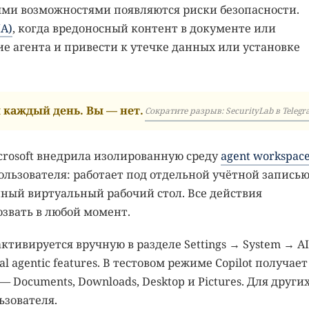
ыми возможностями появляются риски безопасности.
IA)
, когда вредоносный контент в документе или
 агента и привести к утечке данных или установке
каждый день. Вы — нет.
Сократите разрыв: SecurityLab в Telegr
crosoft внедрила изолированную среду
agent workspac
пользователя: работает под отдельной учётной записью
ный виртуальный рабочий стол. Все действия
звать в любой момент.
тивируется вручную в разделе Settings → System → AI
l agentic features. В тестовом режиме Copilot получает
 Documents, Downloads, Desktop и Pictures. Для други
ьзователя.