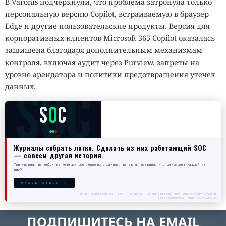
В Varonis подчеркнули, что проблема затронула только
персональную версию Copilot, встраиваемую в браузер
Edge и другие пользовательские продукты. Версия для
корпоративных клиентов Microsoft 365 Copilot оказалась
защищена благодаря дополнительным механизмам
контроля, включая аудит через Purview, запреты на
уровне арендатора и политики предотвращения утечек
SOC
данных.
S
O
C
Журналы собрать легко. Сделать из них работающий SOC
— совсем другая история.
Три уровня, на любом из которых всё ломается: данные, детекты, реакция. Что закрывает каждый из
них?
РАЗОБРАТЬСЯ →
erid: 2SDnjecN7Gw. 18+. Реклама. Рекламодатель ООО «Интеллектуальная
безопасность», ИНН 7719435412
ПОДПИШИТЕСЬ НА EMAIL