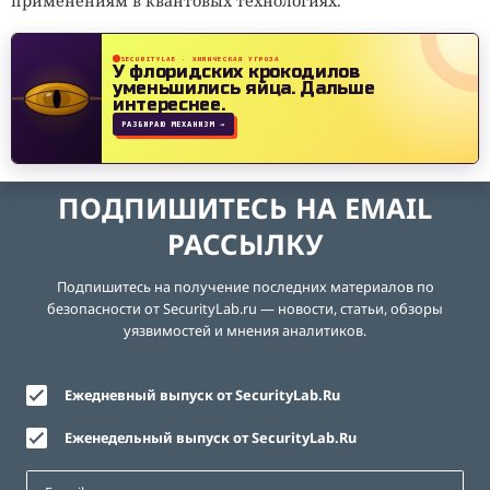
применениям в квантовых технологиях.
SECURITYLAB · ХИМИЧЕСКАЯ УГРОЗА
У флоридских крокодилов
уменьшились яйца.
Дальше
интереснее.
РАЗБИРАЮ МЕХАНИЗМ →
ПОДПИШИТЕСЬ НА EMAIL
РАССЫЛКУ
Подпишитесь на получение последних материалов по
безопасности от SecurityLab.ru — новости, статьи, обзоры
уязвимостей и мнения аналитиков.
Ежедневный выпуск от SecurityLab.Ru
Еженедельный выпуск от SecurityLab.Ru