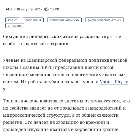
14:35 / 18 августа, 2025
16000
квант
топология
спиновая жидкость
ридберговские атомы
энтропия
Симуляция ридберговских атомов раскрыла скрытые
свойства квантовой энтропии.
Учёные из Швейцарской федеральной политехнической
школы Лозанны (EPFL) представили новый способ
численного моделирования топологических квантовых
систем. Их работа опубликована в журнале
Nature Physic
s
.
Топологические квантовые системы отличаются тем, что
их свойства зависят не от локальных взаимодействий и
микроскопической структуры, а от общей связности
решётки. Это делает их эволюцию во времени и
дальнодействующие квантовые корреляции крайне