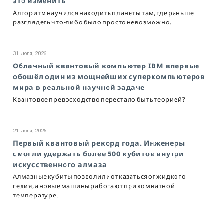
это изменить
Алгоритм научился находить планеты там, где раньше
разглядеть что-либо было просто невозможно.
31 июля, 2026
Облачный квантовый компьютер IBM впервые
обошёл один из мощнейших суперкомпьютеров
мира в реальной научной задаче
Квантовое превосходство перестало быть теорией?
21 июля, 2026
Первый квантовый рекорд года. Инженеры
смогли удержать более 500 кубитов внутри
искусственного алмаза
Алмазные кубиты позволили отказаться от жидкого
гелия, а новые машины работают при комнатной
температуре.