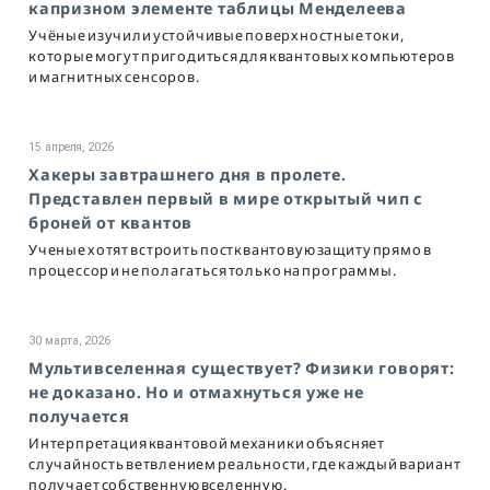
капризном элементе таблицы Менделеева
Учёные изучили устойчивые поверхностные токи,
которые могут пригодиться для квантовых компьютеров
и магнитных сенсоров.
15 апреля, 2026
Хакеры завтрашнего дня в пролете.
Представлен первый в мире открытый чип с
броней от квантов
Ученые хотят встроить постквантовую защиту прямо в
процессор и не полагаться только на программы.
30 марта, 2026
Мультивселенная существует? Физики говорят:
не доказано. Но и отмахнуться уже не
получается
Интерпретация квантовой механики объясняет
случайность ветвлением реальности, где каждый вариант
получает собственную вселенную.