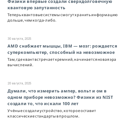
Физики впервые создали сверхдолговечную
квантовую запутанность
Теперь квантовые системы смогут хранить информацию
дольше, чем когда-либо.
30 августа, 2025
AMD снабжает мышцы, IBM — мозг: рождается
суперкомпьютер, способный на невозможное
Там, где квант встречает кремний, начинается новая эра
вычислений.
20 августа, 2025
Думали, что измерить ампер, вольт и ом в
одном приборе невозможно? Физики из NIST
создали то, что искали 100 лет
Учёные создали устройство, которое оставит
классические стандарты в прошлом.