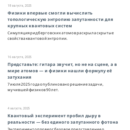
18 августа, 2025
Физики впервые смогли вычислить
топологическую энтропию запутанности для
крупных квантовых систем
Симуляция ридберговских атомов раскрыла скрытые
свойства квантовой энтропии.
16 августа, 2025
Представьте: гитара звучит, но не на сцене, а в
мире атомов — и физики нашли формулу её
затухания
7 июля 2025 года опубликовано решение задачи,
мучившей физиков 90 лет.
4 августа, 2025
Квантовый эксперимент пробил дыру в
реальности — без единого запутанного фотона
Эксперимент опроверг базовое представление о