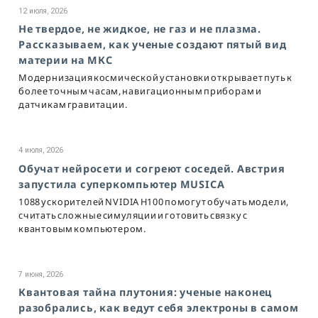
12 июля, 2026
Не твердое, не жидкое, не газ и не плазма.
Рассказываем, как ученые создают пятый вид
материи на МКС
Модернизация космической установки открывает путь к
более точным часам, навигационным приборам и
датчикам гравитации.
4 июля, 2026
Обучат нейросети и согреют соседей. Австрия
запустила суперкомпьютер MUSICA
1088 ускорителей NVIDIA H100 помогут обучать модели,
считать сложные симуляции и готовить связку с
квантовым компьютером.
7 июня, 2026
Квантовая тайна плутония: ученые наконец
разобрались, как ведут себя электроны в самом