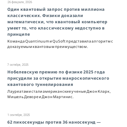
26 февраля, 2026
Один квантовый запрос против миллиона
классических. Физики доказали
математически, что квантовый компьютер
умеет то, что классическому недоступно в
принципе
Команда Quantinuum и QuSoft представила алгоритм с
доказуемым квантовым преимуществом.
7 октября, 2025
Нобелевскую премию по физике 2025 года
присудили за открытие макроскопического
квантового туннелирования
Лауреатами стали американские ученые Джон Кларк,
Мишель Деворе и Джон Мартинис.
1 сентября, 2025
62 пикосекунды против 36 наносекунд —