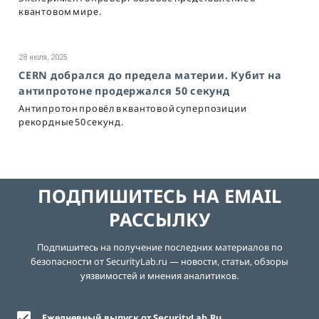
квантовом мире.
28 июля, 2025
CERN добрался до предела материи. Кубит на
антипротоне продержался 50 секунд
Антипротон провёл в квантовой суперпозиции
рекордные 50 секунд.
ПОДПИШИТЕСЬ НА EMAIL
РАССЫЛКУ
Подпишитесь на получение последних материалов по
безопасности от SecurityLab.ru — новости, статьи, обзоры
уязвимостей и мнения аналитиков.
Ежедневный выпуск от SecurityLab.Ru