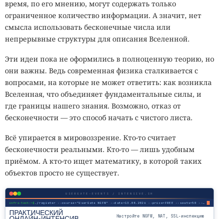
время, по его мнению, могут содержать только
ограниченное количество информации. А значит, нет
смысла использовать бесконечные числа или
непрерывные структуры для описания Вселенной.
Эти идеи пока не оформились в полноценную теорию, но
они важны. Ведь современная физика сталкивается с
вопросами, на которые не может ответить: как возникла
Вселенная, что объединяет фундаментальные силы, и
где границы нашего знания. Возможно, отказ от
бесконечности — это способ начать с чистого листа.
Всё упирается в мировоззрение. Кто-то считает
бесконечности реальными. Кто-то — лишь удобным
приёмом. А кто-то ищет математику, в которой таких
объектов просто не существует.
USERGATE-EVENTS / INTENSIVE.SH
infra-tech:~$
./register --course="UserGate NGFW" --date=13.08.2026 --price=FREE --seats=50 --mode=online
ПРАКТИЧЕСКИЙ
Настройте NGFW, NAT, SSL-инспекцию
ОНЛАЙН-ИНТЕНСИВ