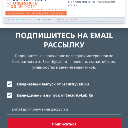
и L7-фильтрацию на персональном
ПО USERGATE
стенде.
— 13 АВГУСТА
⚡ БЕСПЛАТНО. ВСЕГО 50 МЕСТ!
ЗАПИСАТЬСЯ НА БЕСПЛАТНЫЙ ИНТЕНСИВ
STATUS:
● ONLINE
DATE: 13.08.2026
PRICE:
FREE
SEATS:
50 МЕСТ
Реклама. Рекламодатель: ООО «Инфратех», ОГРН 1195081048073, infra-tech.ru, 18+
ПОДПИШИТЕСЬ НА EMAIL
РАССЫЛКУ
Подпишитесь на получение последних материалов по
безопасности от SecurityLab.ru — новости, статьи, обзоры
уязвимостей и мнения аналитиков.
Ежедневный выпуск от SecurityLab.Ru
Еженедельный выпуск от SecurityLab.Ru
Подписаться