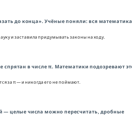
зать до конца». Учёные поняли: вся математик
ауку и заставила придумывать законы на ходу.
 спрятан в числе π. Математики подозревают эт
я за π — и никогда его не поймают.
й — целые числа можно пересчитать, дробные