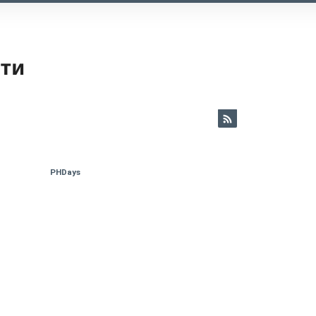
ети
PHDays