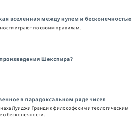
кая вселенная между нулем и бесконечностью
чности играют по своим правилам.
 произведения Шекспира?
енное в парадоксальном ряде чисел
наха Луиджи Гранди к философским и теологическим
 о бесконечности.