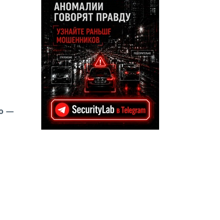
а
о —