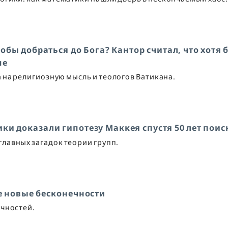
обы добраться до Бога? Кантор считал, что хотя 
пе
 на религиозную мысль и теологов Ватикана.
ки доказали гипотезу Маккея спустя 50 лет поис
главных загадок теории групп.
е новые бесконечности
ечностей.