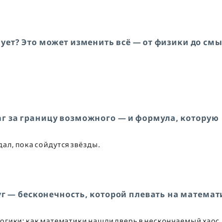
вует? Это может изменить всё — от физики до см
аг за границу возможного — и формула, которую
дал, пока сойдутся звёзды.
г — бесконечность, которой плевать на математ
логики: как математики нашли дверь в нескончаемый хаос