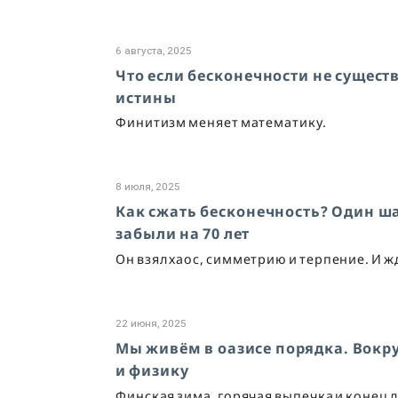
6 августа, 2025
Что если бесконечности не сущест
истины
Финитизм меняет математику.
8 июля, 2025
Как сжать бесконечность? Один ш
забыли на 70 лет
Он взял хаос, симметрию и терпение. И ж
22 июня, 2025
Мы живём в оазисе порядка. Вокру
и физику
Финская зима, горячая выпечка и конец 