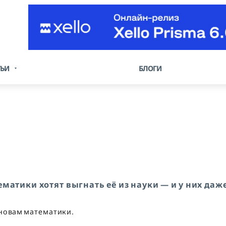
ТЬИ
БЛОГИ
матики хотят выгнать её из науки — и у них даж
сновам математики.