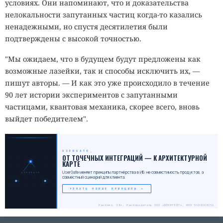
условиях. Они напоминают, что и доказательства
нелокальности запутанных частиц когда-то казались
ненадежными, но спустя десятилетия были
подтверждены с высокой точностью.
"Мы ожидаем, что в будущем будут предложены как
возможные лазейки, так и способы исключить их, —
пишут авторы. — И как это уже происходило в течение
90 лет истории экспериментов с запутанными
частицами, квантовая механика, скорее всего, вновь
выйдет победителем".
USERGATE
_
ОТ ТОЧЕЧНЫХ ИНТЕГРАЦИЙ — К АРХИТЕКТУРНОЙ
КАРТЕ
UserGate меняет принципы партнёрства в ИБ: не совместимость продуктов, а
USERGATE
совместный сценарий для клиента.
УЗНАТЬ НОВЫЕ ПРИНЦИПЫ →
Реклама. 18+. Рекламодатель ООО «ЮЗЕРГЕЙТ», ИНН 5408308256