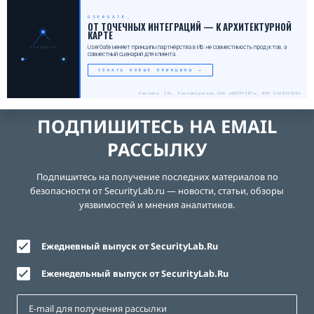
USERGATE
_
ОТ ТОЧЕЧНЫХ ИНТЕГРАЦИЙ — К АРХИТЕКТУРНОЙ
КАРТЕ
UserGate меняет принципы партнёрства в ИБ: не совместимость продуктов, а
USERGATE
совместный сценарий для клиента.
УЗНАТЬ НОВЫЕ ПРИНЦИПЫ →
Реклама. 18+. Рекламодатель ООО «ЮЗЕРГЕЙТ», ИНН 5408308256
ПОДПИШИТЕСЬ НА EMAIL
РАССЫЛКУ
Подпишитесь на получение последних материалов по
безопасности от SecurityLab.ru — новости, статьи, обзоры
уязвимостей и мнения аналитиков.
Ежедневный выпуск от SecurityLab.Ru
Еженедельный выпуск от SecurityLab.Ru