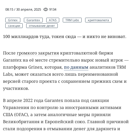
08:15 / 30 апреля, 2025
9134
Grinex
Garantex
A7A5
TRM Labs
криптовалюта
санкции
отмывание денег
100 миллиардов туда, токен сюда — и никто не виноват.
После
громкого закрытия
криптовалютной биржи
Garantex на её месте стремительно вырос новый игрок —
платформа Grinex, которая,
по данным
аналитиков TRM
Labs, может оказаться всего лишь переименованной
версией старого проекта с сохранением прежних схем и
участников.
В апреле 2022 года Garantex попала под санкции
Управления по контролю за иностранными активами
США (OFAC), а затем аналогичные меры приняли
Великобритания и Европейский союз. Главной причиной
стали подозрения в отмывании денег для даркнета и