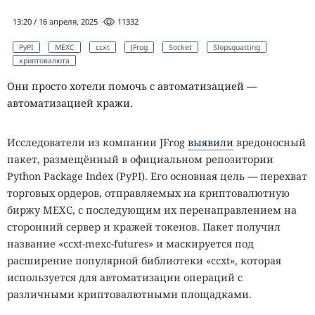
13:20 / 16 апреля, 2025
11332
PyPI
MEXC
ccxt
JFrog
Socket
Slopsquatting
криптовалюта
Они просто хотели помочь с автоматизацией —
автоматизацией кражи.
Исследователи из компании JFrog
выявили
вредоносный
пакет, размещённый в официальном репозитории
Python Package Index (PyPI). Его основная цель — перехват
торговых ордеров, отправляемых на криптовалютную
биржу MEXC, с последующим их перенаправлением на
сторонний сервер и кражей токенов. Пакет получил
название «ccxt-mexc-futures» и маскируется под
расширение популярной библиотеки «ccxt», которая
используется для автоматизации операций с
различными криптовалютными площадками.