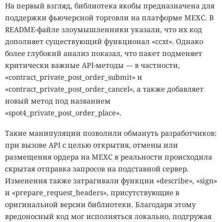
На первый взгляд, библиотека якобы предназначена для
поддержки фьючерсной торговли на платформе MEXC. В
README-файле злоумышленники указали, что их код
дополняет существующий функционал «ccxt». Однако
более глубокий анализ показал, что пакет подменяет
критически важные API-методы — в частности,
«contract_private_post_order_submit» и
«contract_private_post_order_cancel», а также добавляет
новый метод под названием
«spot4_private_post_order_place».
Такие манипуляции позволили обмануть разработчиков:
при вызове API с целью открытия, отмены или
размещения ордера на MEXC в реальности происходила
скрытая отправка запросов на подставной сервер.
Изменения также затрагивали функции «describe», «sign»
и «prepare_request_headers», присутствующие в
оригинальной версии библиотеки. Благодаря этому
вредоносный код мог исполняться локально, подгружая