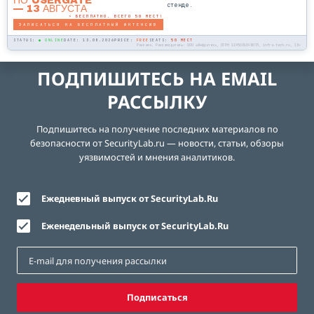
ПО USERGATE
стенде.
— 13 АВГУСТА
⚡ БЕСПЛАТНО. ВСЕГО 50 МЕСТ!
ЗАПИСАТЬСЯ НА БЕСПЛАТНЫЙ ИНТЕНСИВ
STATUS:
● ONLINE
DATE: 13.08.2026
PRICE:
FREE
SEATS:
50 МЕСТ
Реклама. Рекламодатель: ООО «Инфратех», ОГРН 1195081048073, infra-tech.ru, 18+
ПОДПИШИТЕСЬ НА EMAIL
РАССЫЛКУ
Подпишитесь на получение последних материалов по
безопасности от SecurityLab.ru — новости, статьи, обзоры
уязвимостей и мнения аналитиков.
Ежедневный выпуск от SecurityLab.Ru
Еженедельный выпуск от SecurityLab.Ru
Подписаться