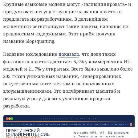
Крупные языковые модели могут «галлюцинировать» и
придумывать несуществующие названия пакетов и
предлагать их разработчикам. В дальнейшем
мошенники регистрируют такие пакеты, наполняя их
вредоносным содержимым. Этот приём получил
название Slopsquatting.
Недавнее исследование
показало
, что доля таких
фиктивных пакетов достигает 5,2% у коммерческих ИИ-
моделей и 21,7% у открытых. Всего было выявлено более
205 тысяч уникальных названий, сгенерированных
искусственным интеллектом и использованных
злоумышленниками. Это подчёркивает масштаб и
реальную угрозу для всех участников процесса
разработки.
USERGATE-EVENTS / INTENSIVE.SH
infra-tech:~$
./register --course="UserGate NGFW" --date=13.08.2026 --price=FREE --seats=50 --mode=online
ПРАКТИЧЕСКИЙ
Настройте NGFW, NAT, SSL-инспекцию
ОНЛАЙН-ИНТЕНСИВ
и L7-фильтрацию на персональном