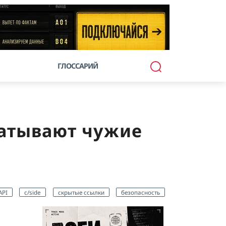
ГЛОССАРИЙ
ватывают чужие
API
c/side
скрытые ссылки
безопасность