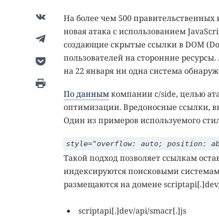
На более чем 500 правительственных 
новая атака с использованием JavaSc
создающие скрытые ссылки в DOM (Doc
пользователей на сторонние ресурсы. 
на 22 января ни одна система обнаруж
По данным
компании c/side, целью ат
оптимизации. Вредоносные ссылки, вн
Один из примеров используемого стил
style="overflow: auto; position: a
Такой подход позволяет ссылкам оста
индексируются поисковыми системами
размещаются на домене scriptapi[.]de
scriptapi[.]dev/api/smacr[.]js