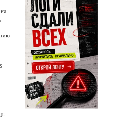
ена
,
янию
S.
р: