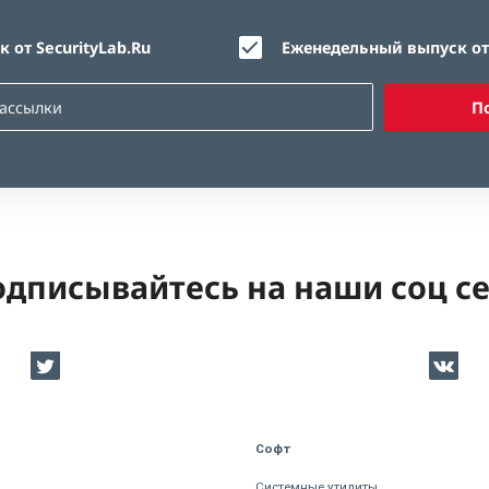
 от SecurityLab.Ru
Еженедельный выпуск от 
П
дписывайтесь на наши соц с
Софт
Системные утилиты