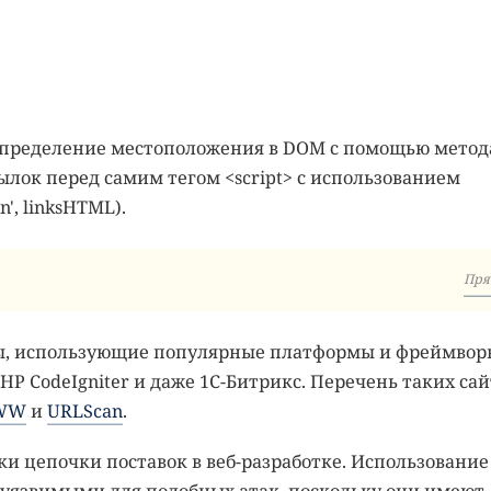
определение местоположения в DOM с помощью метод
сылок перед самим тегом <script> с использованием
', linksHTML).
Пря
сы, использующие популярные платформы и фреймвор
, PHP CodeIgniter и даже 1C-Битрикс. Перечень таких са
WWW
и
URLScan
.
ки цепочки поставок в веб-разработке. Использование
 уязвимыми для подобных атак, поскольку они имеют