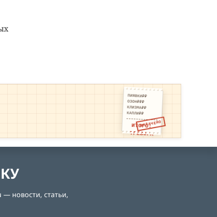
ых
ПИЯВКИ₽₽
ОЗОН₽₽₽
КЛИЗМА₽₽
КАПЛИ₽₽
ОПЛАЧЕНО
ИТОГО:
ТРЕВОГА
ЛКУ
 — новости, статьи,