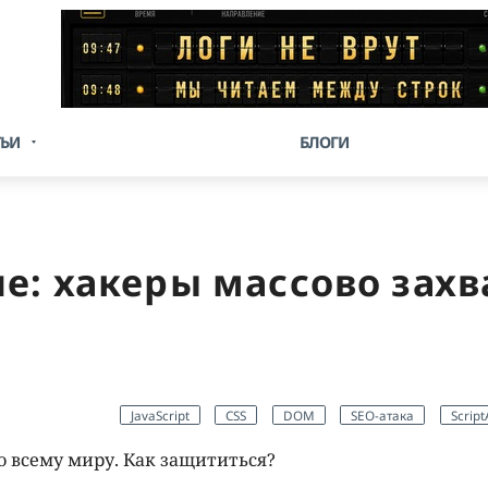
ТЬИ
БЛОГИ
ие: хакеры массово зах
JavaScript
CSS
DOM
SEO-атака
Script
 всему миру. Как защититься?