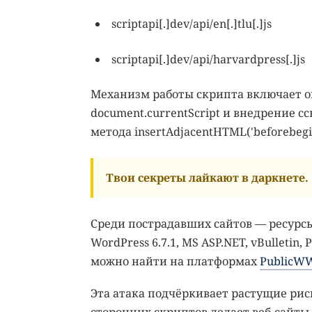
scriptapi[.]dev/api/en[.]tlu[.]js
scriptapi[.]dev/api/harvardpress[.]js
Механизм работы скрипта включает 
document.currentScript и внедрение с
метода insertAdjacentHTML('beforebegin
Твои секреты лайкают в даркнете.
Среди пострадавших сайтов — ресур
WordPress 6.7.1, MS ASP.NET, vBulletin
можно найти на платформах
Public
Эта атака подчёркивает растущие рис
сторонних скриптов делает веб-сайты