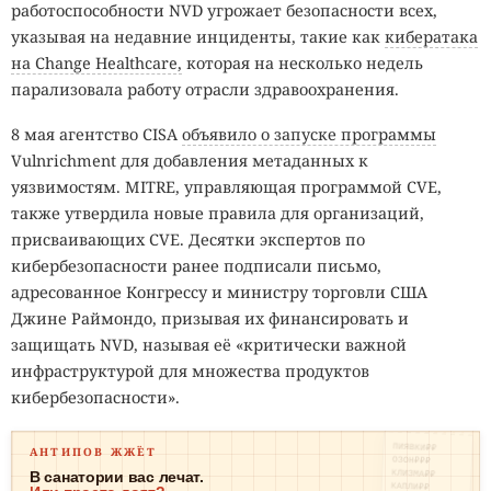
работоспособности NVD угрожает безопасности всех,
указывая на недавние инциденты, такие как
кибератака
на Change Healthcare,
которая на несколько недель
парализовала работу отрасли здравоохранения.
8 мая агентство CISA
объявило о запуске программы
Vulnrichment для добавления метаданных к
уязвимостям. MITRE, управляющая программой CVE,
также утвердила новые правила для организаций,
присваивающих CVE. Десятки экспертов по
кибербезопасности ранее подписали письмо,
адресованное Конгрессу и министру торговли США
Джине Раймондо, призывая их финансировать и
защищать NVD, называя её «критически важной
инфраструктурой для множества продуктов
кибербезопасности».
ПИЯВКИ₽₽
АНТИПОВ ЖЖЁТ
ОЗОН₽₽₽
КЛИЗМА₽₽
В санатории вас лечат.
КАПЛИ₽₽