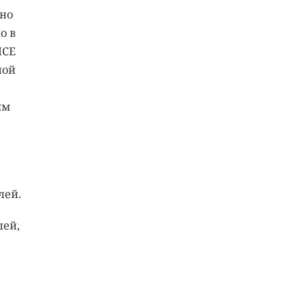
ьно
о в
ICE
ной
ям
лей.
лей,