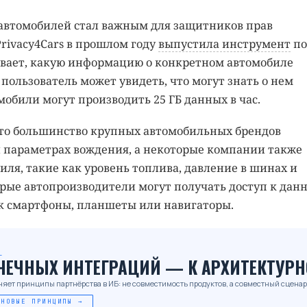
автомобилей стал важным для защитников прав
Privacy4Cars в прошлом году
выпустила инструмент
по
азывает, какую информацию о конкретном автомобиле
 пользователь может увидеть, что могут знать о нем
обили могут производить 25 ГБ данных в час.
то большинство крупных автомобильных брендов
 параметрах вождения, а некоторые компании также
ля, такие как уровень топлива, давление в шинах и
орые автопроизводители могут получать доступ к дан
ак смартфоны, планшеты или навигаторы.
_
ОЧЕЧНЫХ ИНТЕГРАЦИЙ — К АРХИТЕКТУРН
няет принципы партнёрства в ИБ: не совместимость продуктов, а совместный сценар
 НОВЫЕ ПРИНЦИПЫ →