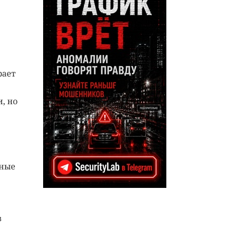
рает
, но
ьные
в