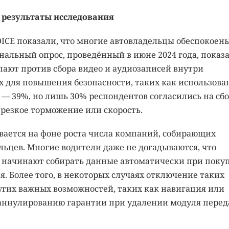
результаты исследования
ICE показали, что многие автовладельцы обеспокоен
льный опрос, проведённый в июне 2024 года, показа
пают против сбора видео и аудиозаписей внутри
 для повышения безопасности, таких как использова
 — 39%, но лишь 30% респондентов согласились на сб
 резкое торможение или скорость.
вается на фоне роста числа компаний, собирающих
льцев. Многие водители даже не догадываются, что
начинают собирать данные автоматически при поку
. Более того, в некоторых случаях отключение таких
угих важных возможностей, таких как навигация или
 к аннулированию гарантии при удалении модуля пере