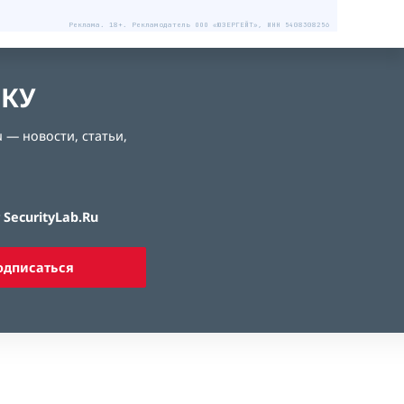
Реклама. 18+. Рекламодатель ООО «ЮЗЕРГЕЙТ», ИНН 5408308256
ЛКУ
 — новости, статьи,
SecurityLab.Ru
одписаться