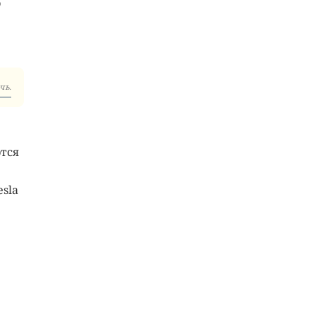
о
чь.
тся
sla