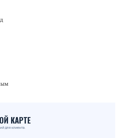
д
ным
ОЙ КАРТЕ
ий для клиента.