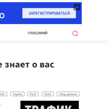
···
ГЛОССАРИЙ
 знает о вас
ICE
Toyota
Ford
Tesla
сбор данных
.