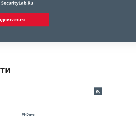
SecurityLab.Ru
одписаться
ети
PHDays