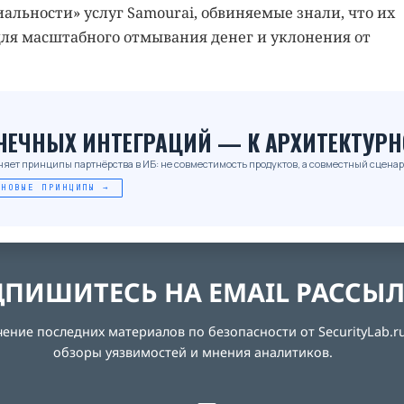
альности» услуг Samourai, обвиняемые знали, что их
для масштабного отмывания денег и уклонения от
_
ОЧЕЧНЫХ ИНТЕГРАЦИЙ — К АРХИТЕКТУРН
няет принципы партнёрства в ИБ: не совместимость продуктов, а совместный сценар
 НОВЫЕ ПРИНЦИПЫ →
ПИШИТЕСЬ НА EMAIL РАССЫ
ние последних материалов по безопасности от SecurityLab.ru
обзоры уязвимостей и мнения аналитиков.