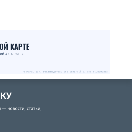
ОЙ КАРТЕ
ий для клиента.
Реклама. 18+. Рекламодатель ООО «ЮЗЕРГЕЙТ», ИНН 5408308256
ЛКУ
 — новости, статьи,