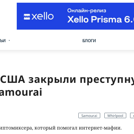
ТЬИ
БЛОГИ
 США закрыли преступн
amourai
Samourai
Whirlpool
иптомиксера, который помогал интернет-мафии.