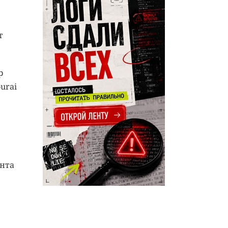
т
р
urai
ента