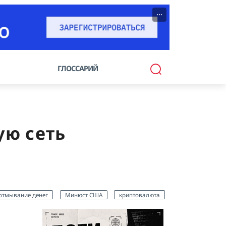
···
ГЛОССАРИЙ
ую сеть
отмывание денег
Минюст США
криптовалюта