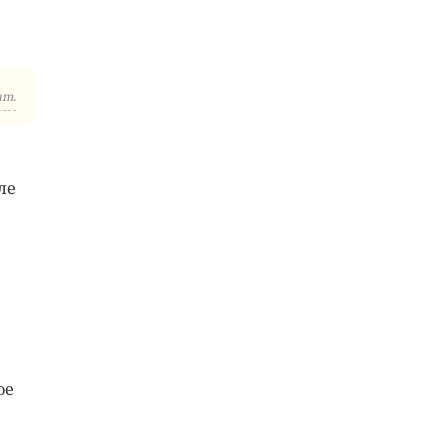
е
am.
ле
.
ое