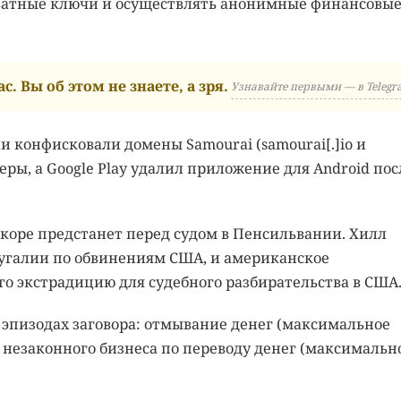
ватные ключи и осуществлять анонимные финансовы
с. Вы об этом не знаете, а зря.
Узнавайте первыми — в Telegr
конфисковали домены Samourai (samourai[.]io и
рверы, а Google Play удалил приложение для Android пос
скоре предстанет перед судом в Пенсильвании. Хилл
тугалии по обвинениям США, и американское
го экстрадицию для судебного разбирательства в США
 эпизодах заговора: отмывание денег (максимальное
е незаконного бизнеса по переводу денег (максимальн