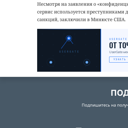
Несмотря на заявления о «конфиденци
сервис используется преступниками 
санкций, заключили в Минюсте США.
USERGATE
ОТ Т
UserGate ме
USERGATE
УЗНАТЬ
ПОД
Подпишитесь на получе