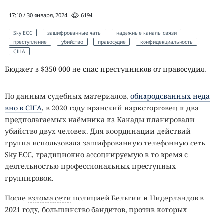
17:10 / 30 января, 2024
6194
Sky ECC
зашифрованные чаты
надежные каналы связи
преступление
убийство
правосудие
конфиденциальность
США
Бюджет в $350 000 не спас преступников от правосудия.
По данным судебных материалов,
обнародованных неда
вно в США
, в 2020 году иранский наркоторговец и два
предполагаемых наёмника из Канады планировали
убийство двух человек. Для координации действий
группа использовала зашифрованную телефонную сеть
Sky ECC, традиционно ассоциируемую в то время с
деятельностью профессиональных преступных
группировок.
После
взлома сети
полицией Бельгии и Нидерландов в
2021 году, большинство бандитов, против которых