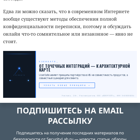
Едва ли можно сказать, что в современном Интернете
вообще существуют методы обеспечения полной
конфиденциальности переписки, поэтому и обсуждать
онлайн что-то сомнительное или незаконное — явно не
стоит.
USERGATE
_
ОТ ТОЧЕЧНЫХ ИНТЕГРАЦИЙ — К АРХИТЕКТУРНОЙ
КАРТЕ
UserGate меняет принципы партнёрства в ИБ: не совместимость продуктов, а
USERGATE
совместный сценарий для клиента.
УЗНАТЬ НОВЫЕ ПРИНЦИПЫ →
Реклама. 18+. Рекламодатель ООО «ЮЗЕРГЕЙТ», ИНН 5408308256
ПОДПИШИТЕСЬ НА EMAIL
РАССЫЛКУ
Подпишитесь на получение последних материалов по
безопасности от SecurityLab.ru — новости, статьи, обзоры