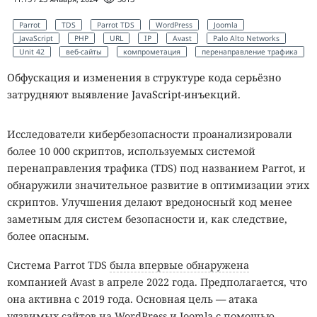
Parrot
TDS
Parrot TDS
WordPress
Joomla
JavaScript
PHP
URL
IP
Avast
Palo Alto Networks
Unit 42
веб-сайты
компрометация
перенаправление трафика
Обфускация и изменения в структуре кода серьёзно
затрудняют выявление JavaScript-инъекций.
Исследователи кибербезопасности проанализировали
более 10 000 скриптов, используемых системой
перенаправления трафика (TDS) под названием Parrot, и
обнаружили значительное развитие в оптимизации этих
скриптов. Улучшения делают вредоносный код менее
заметным для систем безопасности и, как следствие,
более опасным.
Система Parrot TDS
была впервые обнаружена
компанией Avast в апреле 2022 года. Предполагается, что
она активна с 2019 года. Основная цель — атака
уязвимых сайтов на WordPress и Joomla с помощью