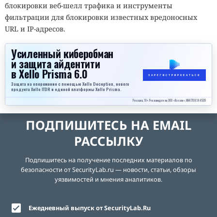
блокировки веб-шелл трафика и инструменты
фильтрации для блокировки известных вредоносных
URL и IP-адресов.
Усиленный киберобман
и защита айдентити
в Xello Prisma 6.0
ЗАРЕГИСТРИРОВАТЬСЯ
Защита на опережение с помощью Xello Deception, нового
продукта Xello ITDR и единой платформы Xello Prisma.
Реклама, 18+. Рекламодатель ООО «Кселло», ИНН 7708344509
ПОДПИШИТЕСЬ НА EMAIL
РАССЫЛКУ
Подпишитесь на получение последних материалов по
безопасности от SecurityLab.ru — новости, статьи, обзоры
уязвимостей и мнения аналитиков.
Ежедневный выпуск от SecurityLab.Ru