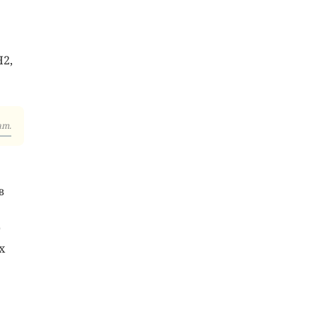
2,
am.
в
т
х