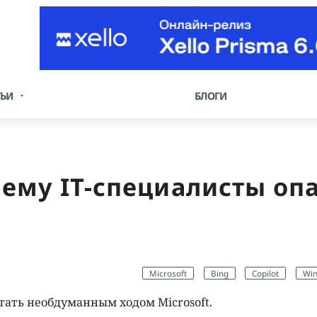
ТЬИ
БЛОГИ
чему IT-специалисты оп
Microsoft
Bing
Copilot
Wi
тать необдуманным ходом Microsoft.