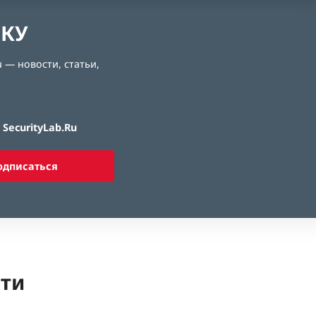
ЛКУ
 — новости, статьи,
SecurityLab.Ru
одписаться
ети