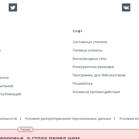
Софт
Системные утилиты
ы
Сетевые утилиты
Беспроводные сети
Конкурентная разведка
Программы для Web мастеров
блоги
Разработка
омпаний
Активное противодействие
 публикаций
иальности
Условия распространения персональных данных
Условия и
Реклама
доровье, а страх перед ним