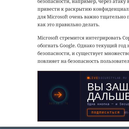
безопасности, например, через атаку в
привести к раскрытию конфиденциал
для Microsoft очень важно тщательно 
как это правильно делать.
Microsoft стремится интегрировать Cop
обогнать Google. Однако текущий год
безопасности, и существует множество
повлияет на безопасность пользовате
LIVE
SECURITYLAB.RU
ВЫ ЗАШ
ДАЛЬШЕ
Одна кнопка — и Secu
SECLAB / TG
ПОДПИСАТЬСЯ
@S