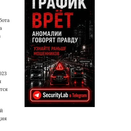
бота
а
в
023
я
тся
ей
ция