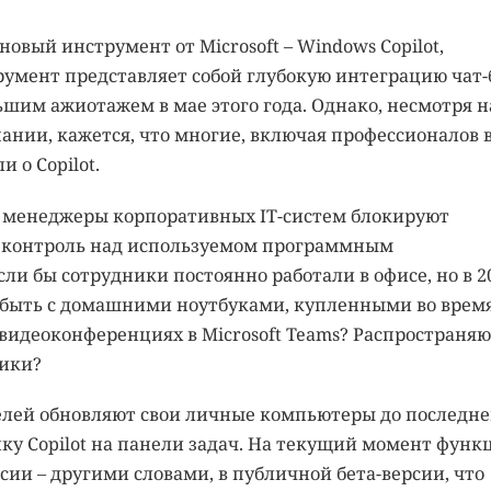
овый инструмент от Microsoft – Windows Copilot,
умент представляет собой глубокую интеграцию чат-
ьшим ажиотажем в мае этого года. Однако, несмотря н
ании, кажется, что многие, включая профессионалов 
и о Copilot.
о менеджеры корпоративных IT-систем блокируют
ь контроль над используемом программным
сли бы сотрудники постоянно работали в офисе, но в 2
к быть с домашними ноутбуками, купленными во врем
видеоконференциях в Microsoft Teams? Распространяю
тики?
елей обновляют свои личные компьютеры до последн
ку Copilot на панели задач. На текущий момент функ
ии – другими словами, в публичной бета-версии, что