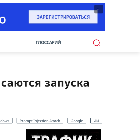
···
ГЛОССАРИЙ
асаются запуска
ndows
Prompt Injection Attack
Google
ИИ