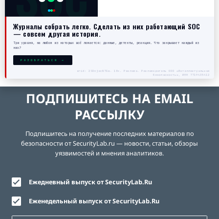
Журналы собрать легко. Сделать из них работающий SOC
— совсем другая история.
Три уровня, на любом из которых всё ломается: данные, детекты, реакция. Что закрывает каждый из
них?
РАЗОБРАТЬСЯ →
erid: 2SDnjecN7Gw. 18+. Реклама. Рекламодатель ООО «Интеллектуальная
безопасность», ИНН 7719435412
ПОДПИШИТЕСЬ НА EMAIL
РАССЫЛКУ
Подпишитесь на получение последних материалов по
безопасности от SecurityLab.ru — новости, статьи, обзоры
уязвимостей и мнения аналитиков.
Ежедневный выпуск от SecurityLab.Ru
Еженедельный выпуск от SecurityLab.Ru