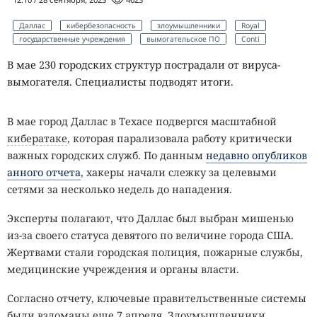
Даллас
кибербезопасность
злоумышленники
Royal
государственные учреждения
вымогательское ПО
Conti
В мае 230 городских структур пострадали от вируса-
вымогателя. Специалисты подводят итоги.
В мае город Даллас в Техасе подвергся масштабной
кибератаке
, которая парализовала работу критически
важных городских служб. По данным
недавно опубликов
анного отчета
, хакеры начали слежку за целевыми
сетями за несколько недель до нападения.
Эксперты полагают, что Даллас был выбран мишенью
из-за своего статуса девятого по величине города США.
Жертвами стали городская полиция, пожарные службы,
медицинские учреждения и органы власти.
Согласно отчету, ключевые правительственные системы
были взломаны еще 7 апреля. Злоумышленники