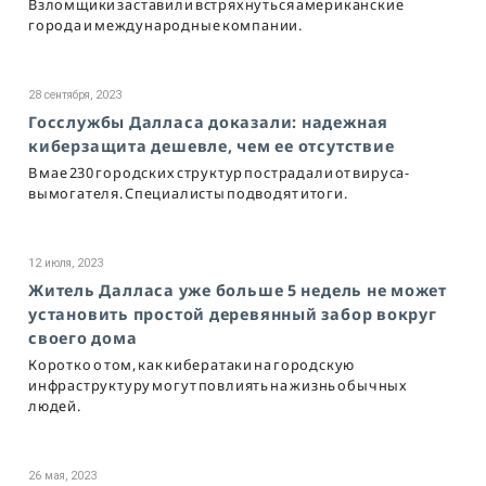
Взломщики заставили встряхнуться американские
города и международные компании.
28 сентября, 2023
Госслужбы Далласа доказали: надежная
киберзащита дешевле, чем ее отсутствие
В мае 230 городских структур пострадали от вируса-
вымогателя. Специалисты подводят итоги.
12 июля, 2023
Житель Далласа уже больше 5 недель не может
установить простой деревянный забор вокруг
своего дома
Коротко о том, как кибератаки на городскую
инфраструктуру могут повлиять на жизнь обычных
людей.
26 мая, 2023