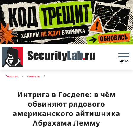
МЕНЮ
Главная
Новости
Интрига в Госдепе: в чём
обвиняют рядового
американского айтишника
Абрахама Лемму