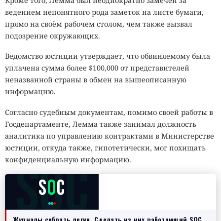
Кроме того, Лемма был неоднократно замечен за
ведением непонятного рода заметок на листе бумаги,
прямо на своём рабочем столом, чем также вызвал
подозрение окружающих.
Ведомство юстиции утверждает, что обвиняемому была
уплачена сумма более $100,000 от представителей
неназванной страны в обмен на вышеописанную
информацию.
Согласно судебным документам, помимо своей работы в
Госдепартаменте, Лемма также занимал должность
аналитика по управлению контрактами в Министерстве
юстиции, откуда также, гипотетически, мог похищать
SOC
конфиденциальную информацию.
S
O
C
Журналы собрать легко. Сделать из них работающий SOC