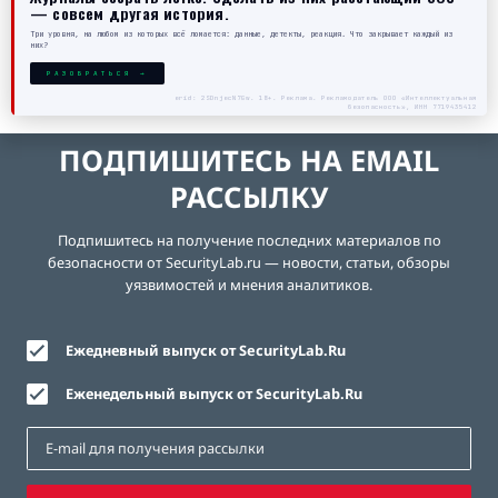
— совсем другая история.
Три уровня, на любом из которых всё ломается: данные, детекты, реакция. Что закрывает каждый из
них?
РАЗОБРАТЬСЯ →
erid: 2SDnjecN7Gw. 18+. Реклама. Рекламодатель ООО «Интеллектуальная
безопасность», ИНН 7719435412
ПОДПИШИТЕСЬ НА EMAIL
РАССЫЛКУ
Подпишитесь на получение последних материалов по
безопасности от SecurityLab.ru — новости, статьи, обзоры
уязвимостей и мнения аналитиков.
Ежедневный выпуск от SecurityLab.Ru
Еженедельный выпуск от SecurityLab.Ru