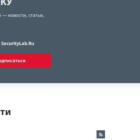
ЛКУ
 — новости, статьи,
SecurityLab.Ru
одписаться
ети