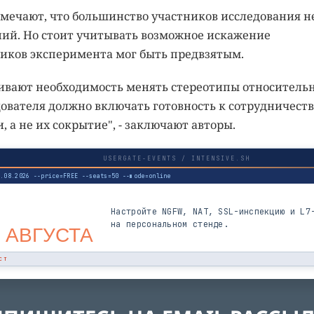
тмечают, что большинство участников исследования н
ний. Но стоит учитывать возможное искажение
тников эксперимента мог быть предвзятым.
ивают необходимость менять стереотипы относитель
дователя должно включать готовность к сотрудничеств
 а не их сокрытие", - заключают авторы.
USERGATE-EVENTS / INTENSIVE.SH
3.08.2026 --price=FREE --seats=50 --mode=online
Настройте NGFW, NAT, SSL-инспекцию и L7
на персональном стенде.
 АВГУСТА
СТ