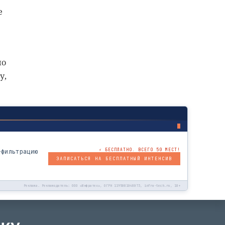
е
но
у,
⚡ БЕСПЛАТНО. ВСЕГО 50 МЕСТ!
-фильтрацию
ЗАПИСАТЬСЯ НА БЕСПЛАТНЫЙ ИНТЕНСИВ
Реклама. Рекламодатель: ООО «Инфратех», ОГРН 1195081048073, infra-tech.ru, 18+