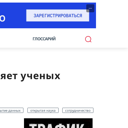
···
ГЛОССАРИЙ
ляет ученых
ытие данных
открытая наука
сотрудничество