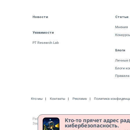
Новости
Статьи
Мнения
Уязвимости
Конкурс
PT Research Lab
Блоги
Личные 
Блоги к
Правила
Кто мы
Контакты
Реклама
Политика конфиденц
Работает на CMS "1С-Битрикс: Управление сайтом"
Кто-то прячет адрес ра
Защищено CURATOR
кибербезопасность.