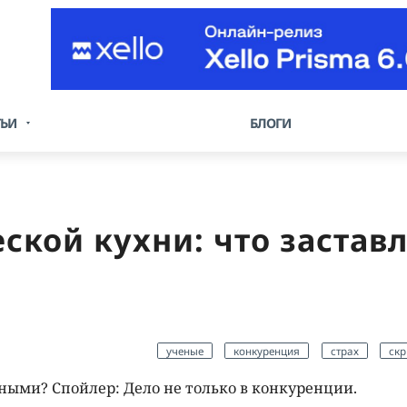
ТЬИ
БЛОГИ
ской кухни: что застав
ученые
конкуренция
страх
скр
ными? Спойлер: Дело не только в конкуренции.