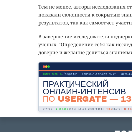
Тем не менее, авторы исследования о
показали склонности к сокрытию зна
результатов, так как самоотчет учас
В завершение исследователи подчерк
ученых. "Определение себя как иссле
доверие и желание делиться знаниями,
infra-tech:~$
./register --course="UserGate NGFW" --date=1
ПРАКТИЧЕСКИЙ
ОНЛАЙН-ИНТЕНСИВ
ПО USERGATE
— 13
STATUS:
● ONLINE
DATE: 13.08.2026
PRICE:
FREE
SEATS:
50 МЕ