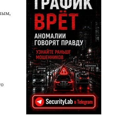
ным,
то