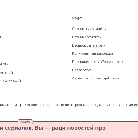
Софт
Системные утилиты
ы
Сетевые утилиты
Беспроводные сети
Конкурентная разведка
Программы для Web мастеров
блоги
Разработка
омпаний
Активное противодействие
 публикаций
иальности
Условия распространения персональных данных
Условия и
Реклама
ди сериалов. Вы — ради новостей про