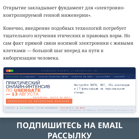
Открытие закладывает фундамент для «электронно-
контролируемой генной инженерии».
Конечно, внедрение подобных технологий потребует
тщательного изучения этических и правовых норм. Но
сам факт прямой связи носимой электроники с живыми
клетками — большой шаг вперед на пути к
киборгизации человека.
USERGATE-EVENTS / INTENSIVE.SH
infra-tech:~$
./register --course="UserGate NGFW" --date=13.08.2026 --price=FREE --seats=50 --mode=online
ПРАКТИЧЕСКИЙ
Настройте NGFW, NAT, SSL-инспекцию
ОНЛАЙН-ИНТЕНСИВ
и L7-фильтрацию на персональном
ПО USERGATE
стенде.
— 13 АВГУСТА
⚡ БЕСПЛАТНО. ВСЕГО 50 МЕСТ!
ЗАПИСАТЬСЯ НА БЕСПЛАТНЫЙ ИНТЕНСИВ
STATUS:
● ONLINE
DATE: 13.08.2026
PRICE:
FREE
SEATS:
50 МЕСТ
Реклама. Рекламодатель: ООО «Инфратех», ОГРН 1195081048073, infra-tech.ru, 18+
ПОДПИШИТЕСЬ НА EMAIL
РАССЫЛКУ