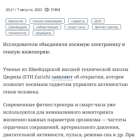
20:21 / 7 августа, 2023
31804
биология
генная инженерия
гаджеты
ДНК
Швейцария
киборгизация
смарт-часы
фитнес-трекер
технологии
медицина
Исследователи объединили носимую электронику и
генную инженерию.
Ученые из Швейцарской высшей технической школы
Цюриха (ETH Zurich)
заявляют
об открытии, которое
позволит носимым гаджетам управлять активностью
генов человека.
Современные фитнес-трекеры и смарт-часы уже
используются для неинвазивного мониторинга
жизненно важных параметров организма — частоты
сердечных сокращений, артериального давления,
двигательной активности, пульса, режима сна и др. При