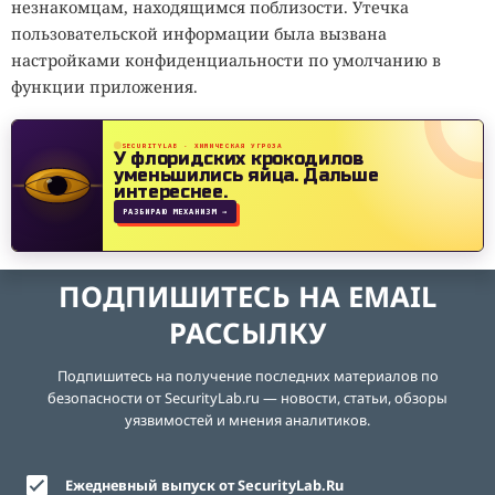
незнакомцам, находящимся поблизости. Утечка
пользовательской информации была вызвана
настройками конфиденциальности по умолчанию в
функции приложения.
SECURITYLAB · ХИМИЧЕСКАЯ УГРОЗА
У флоридских крокодилов
уменьшились яйца.
Дальше
интереснее.
РАЗБИРАЮ МЕХАНИЗМ →
ПОДПИШИТЕСЬ НА EMAIL
РАССЫЛКУ
Подпишитесь на получение последних материалов по
безопасности от SecurityLab.ru — новости, статьи, обзоры
уязвимостей и мнения аналитиков.
Ежедневный выпуск от SecurityLab.Ru