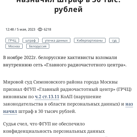
рублей
12:48 / 5 мая, 2023
6218
ГРЧЦ
штраф
утечка данных
Киберпартизаны
суд
Москва
Белоруссия
В ноябре 2022г. белорусские хактивисты взломали
внутреннюю сеть «Главного радиочастотного центра».
Мировой суд Симоновского района города Москвы
признал ФГУП «Главный радиочастотный центр» (ГРЧЦ)
виновным по
ч.2 ст.13.11
КоАП (нарушение
законодательства в области персональных данных) и
наз
начил
штраф в 30 тысяч рублей.
Судья счел, что ФГУП не обеспечило
конфиденциальность персональных данных