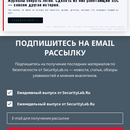
Журналы собрать легко. Сделать из них работающий SOC
— совсем другая история.
Три уровня, на любом из которых всё ломается: данные, детекты, реакция. Что закрывает каждый из
них?
РАЗОБРАТЬСЯ →
erid: 2SDnjecN7Gw. 18+. Реклама. Рекламодатель ООО «Интеллектуальная
безопасность», ИНН 7719435412
ПОДПИШИТЕСЬ НА EMAIL
РАССЫЛКУ
Подпишитесь на получение последних материалов по
безопасности от SecurityLab.ru — новости, статьи, обзоры
уязвимостей и мнения аналитиков.
Ежедневный выпуск от SecurityLab.Ru
Еженедельный выпуск от SecurityLab.Ru