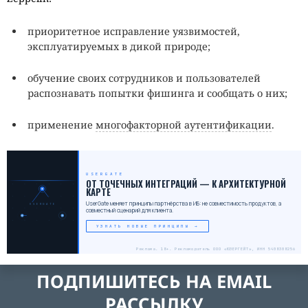
приоритетное исправление уязвимостей,
эксплуатируемых в дикой природе;
обучение своих сотрудников и пользователей
распознавать попытки фишинга и сообщать о них;
применение
многофакторной аутентификации
.
USERGATE
ОТ ТОЧЕЧНЫХ ИНТЕГРАЦИЙ — К АРХИТЕКТУРНОЙ
КАРТЕ
UserGate меняет принципы партнёрства в ИБ: не совместимость продуктов, а
USERGATE
совместный сценарий для клиента.
УЗНАТЬ НОВЫЕ ПРИНЦИПЫ →
Реклама. 18+. Рекламодатель ООО «ЮЗЕРГЕЙТ», ИНН 5408308256
ПОДПИШИТЕСЬ НА EMAIL
РАССЫЛКУ