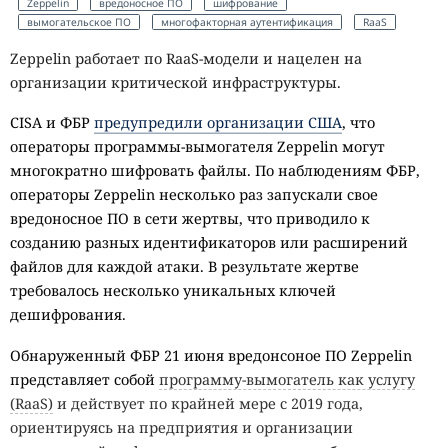
Zeppelin
вредоносное ПО
шифрование
вымогательское ПО
многофакторная аутентификация
RaaS
Zeppelin работает по RaaS-модели и нацелен на
организации критической инфраструктуры.
CISA и ФБР
предупредили организации США
, что
операторы программы-вымогателя Zeppelin могут
многократно шифровать файлы.
По наблюдениям ФБР,
операторы Zeppelin несколько раз запускали свое
вредоносное ПО в сети жертвы, что приводило к
созданию разных идентификаторов или расширений
файлов для каждой атаки. В результате жертве
требовалось несколько уникальных ключей
дешифрования.
Обнаруженный ФБР 21 июня вредонсоное ПО Zeppelin
представляет собой
программу-вымогатель как услугу
(RaaS)
и действует по крайней мере с 2019 года,
ориентируясь на предприятия и организации