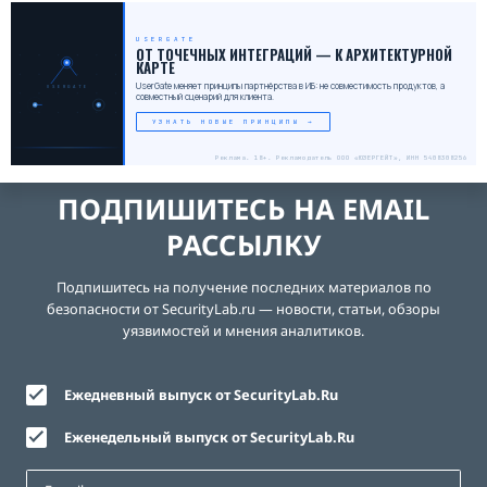
USERGATE
_
ОТ ТОЧЕЧНЫХ ИНТЕГРАЦИЙ — К АРХИТЕКТУРНОЙ
КАРТЕ
UserGate меняет принципы партнёрства в ИБ: не совместимость продуктов, а
USERGATE
совместный сценарий для клиента.
УЗНАТЬ НОВЫЕ ПРИНЦИПЫ →
Реклама. 18+. Рекламодатель ООО «ЮЗЕРГЕЙТ», ИНН 5408308256
ПОДПИШИТЕСЬ НА EMAIL
РАССЫЛКУ
Подпишитесь на получение последних материалов по
безопасности от SecurityLab.ru — новости, статьи, обзоры
уязвимостей и мнения аналитиков.
Ежедневный выпуск от SecurityLab.Ru
Еженедельный выпуск от SecurityLab.Ru