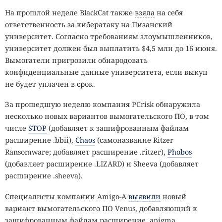
На прошлой неделе BlackCat также
взяла
на себя
ответственность за кибератаку на Пизанский
университет. Согласно требованиям злоумышленников,
университет должен был выплатить $4,5 млн до 16 июня.
Вымогатели пригрозили обнародовать
конфиденциальные данные университета, если выкуп
не будет уплачен в срок.
За прошедшую неделю компания PCrisk обнаружила
несколько новых вариантов вымогательского ПО, в том
числе
STOP
(добавляет к зашифрованным файлам
расширение .bbii),
Chaos
(самоназвание Ritzer
Ransomware; добавляет расширение .ritzer),
Phobos
(добавляет расширение .LIZARD) и Sheeva (добавляет
расширение .sheeva).
Специалисты компании Amigo-A
выявили
новый
вариант вымогательского ПО Venus, добавляющий к
зашифрованным файлам расширение .anigma.