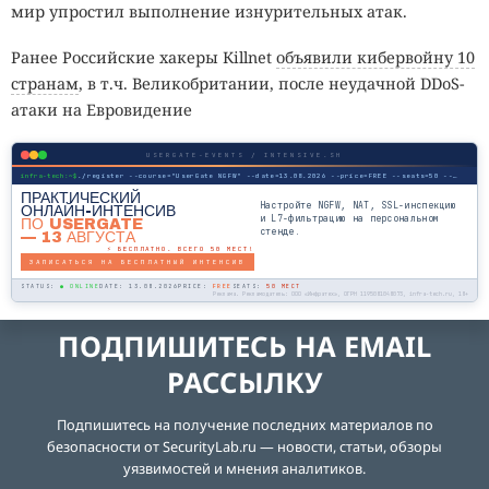
мир упростил выполнение изнурительных атак.
Ранее Российские хакеры Кillnet
объявили кибервойну 10
странам
, в т.ч. Великобритании, после неудачной DDoS-
атаки на Евровидение
USERGATE-EVENTS / INTENSIVE.SH
infra-tech:~$
./register --course="UserGate NGFW" --date=13.08.2026 --price=FREE --seats=50 --mode=online
ПРАКТИЧЕСКИЙ
Настройте NGFW, NAT, SSL-инспекцию
ОНЛАЙН-ИНТЕНСИВ
и L7-фильтрацию на персональном
ПО USERGATE
стенде.
— 13 АВГУСТА
⚡ БЕСПЛАТНО. ВСЕГО 50 МЕСТ!
ЗАПИСАТЬСЯ НА БЕСПЛАТНЫЙ ИНТЕНСИВ
STATUS:
● ONLINE
DATE: 13.08.2026
PRICE:
FREE
SEATS:
50 МЕСТ
Реклама. Рекламодатель: ООО «Инфратех», ОГРН 1195081048073, infra-tech.ru, 18+
ПОДПИШИТЕСЬ НА EMAIL
РАССЫЛКУ
Подпишитесь на получение последних материалов по
безопасности от SecurityLab.ru — новости, статьи, обзоры
уязвимостей и мнения аналитиков.