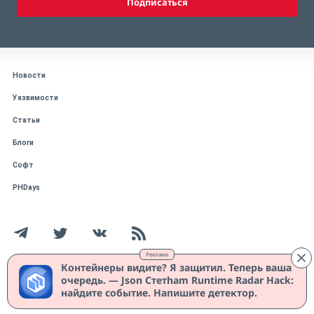
Подписаться
Новости
Уязвимости
Статьи
Блоги
Софт
PHDays
Реклама
Контейнеры видите? Я защитил. Теперь ваша
очередь. — Json Стетham Runtime Radar Hack:
Работает на CMS "1С-Битрикс: Управление сайтом"
Защищено CURATOR
найдите событие. Напишите детектор.