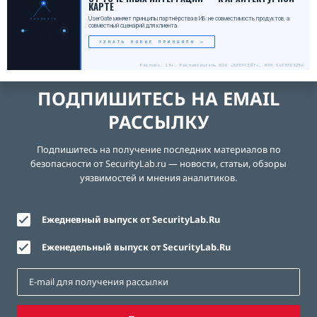
КАРТЕ
UserGate меняет принципы партнёрства в ИБ: не совместимость продуктов, а
USERGATE
совместный сценарий для клиента.
УЗНАТЬ НОВЫЕ ПРИНЦИПЫ →
Реклама. 18+. Рекламодатель ООО «ЮЗЕРГЕЙТ», ИНН 5408308256
ПОДПИШИТЕСЬ НА EMAIL
РАССЫЛКУ
Подпишитесь на получение последних материалов по
безопасности от SecurityLab.ru — новости, статьи, обзоры
уязвимостей и мнения аналитиков.
Ежедневный выпуск от SecurityLab.Ru
Еженедельный выпуск от SecurityLab.Ru