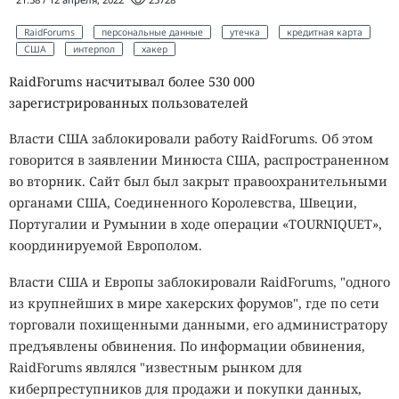
RaidForums
персональные данные
утечка
кредитная карта
США
интерпол
хакер
RaidForums насчитывал более 530 000
зарегистрированных пользователей
Власти США заблокировали работу RaidForums. Об этом
говорится в заявлении Минюста США, распространенном
во вторник. Сайт был был закрыт правоохранительными
органами США, Соединенного Королевства, Швеции,
Португалии и Румынии в ходе операции «TOURNIQUET»,
координируемой Европолом.
Власти США и Европы заблокировали RaidForums, "одного
из крупнейших в мире хакерских форумов", где по сети
торговали похищенными данными, его администратору
предъявлены обвинения. По информации обвинения,
RaidForums являлся "известным рынком для
киберпреступников для продажи и покупки данных,