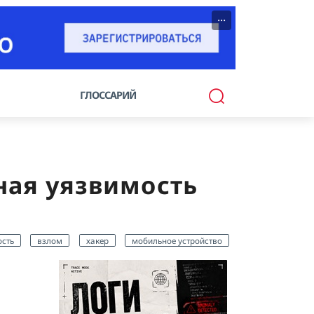
···
ГЛОССАРИЙ
ная уязвимость
ость
взлом
хакер
мобильное устройство