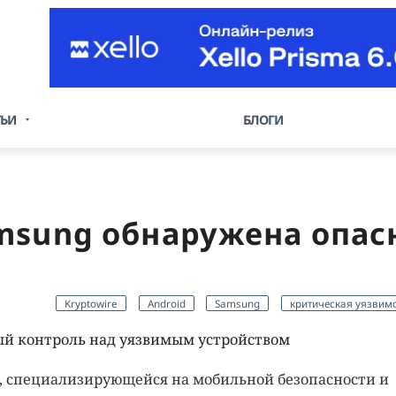
ТЬИ
БЛОГИ
msung обнаружена опас
Kryptowire
Android
Samsung
критическая уязвим
ый контроль над уязвимым устройством
, специализирующейся на мобильной безопасности и