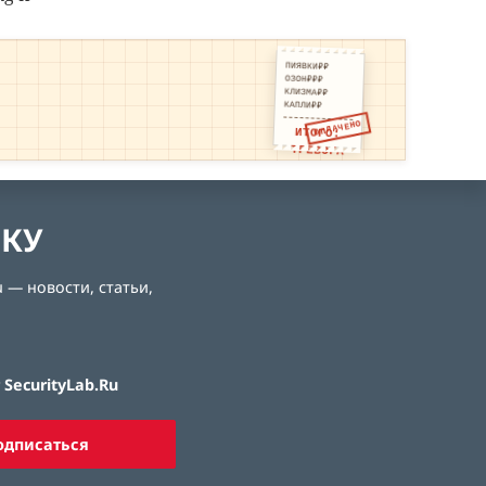
ПИЯВКИ₽₽
ОЗОН₽₽₽
КЛИЗМА₽₽
КАПЛИ₽₽
ОПЛАЧЕНО
ИТОГО:
ТРЕВОГА
ЛКУ
 — новости, статьи,
SecurityLab.Ru
одписаться