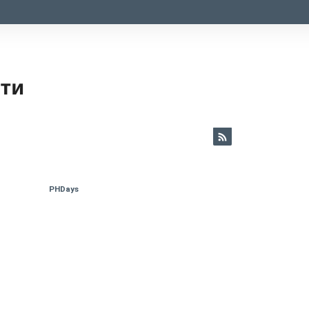
ети
PHDays