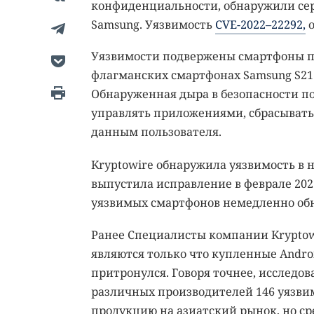
конфиденциальности, обнаружили сер
Samsung. Уязвимость
CVE-2022–22292,
о
Уязвимости подвержены смартфоны под 
флагманских смартфонах Samsung S21 U
Обнаруженная дыра в безопасности п
управлять приложениями, сбрасывать 
данным пользователя.
Kryptowire обнаружила уязвимость в 
выпустила исправление в феврале 2022
уязвимых смартфонов немедленно обно
Ранее Специалисты компании Krypto
являются только что купленные Andro
притронулся. Говоря точнее, исследо
различных производителей 146 уязви
продукцию на азиатский рынок, но ср