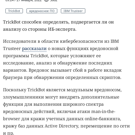
TrickBot
вредоносное ПО
IBM Trusteer
TrickBot способен определять, подвергается ли он
анализу со стороны ИБ-эксперта.
Исследователи в области кибербезопасности из IBM
Trusteer
рассказали
о новых функциях вредоносной
программы TrickBot, которые усложняют ее
исследование, анализ и обнаружение последних
вариантов. Вредонос вызывает сбой в работе вкладок
браузера при обнаружении определенных скриптов.
Поскольку TrickBot является модульным вредоносом,
злоумышленники могут внедрять дополнительные
функции для выполнения широкого спектра
вредоносных действий, включая атаки man-in-the-
browser для кражи учетных данных online-банкинга,
кражу баз данных Active Directory, перемещение по сети
и пр.