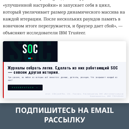
«улучшенной настройки» и запускает себя в цикл,
который увеличивает размер динамического массива на
каждой итерации. После нескольких раундов память в
конечном итоге перегружается, и браузер дает сбой», —
SOC
объясняют исследователи IBM Trusteer.
S
O
C
Журналы собрать легко. Сделать из них работающий SOC
— совсем другая история.
Три уровня, на любом из которых всё ломается: данные, детекты, реакция. Что закрывает каждый из
них?
РАЗОБРАТЬСЯ →
erid: 2SDnjecN7Gw. 18+. Реклама. Рекламодатель ООО «Интеллектуальная
безопасность», ИНН 7719435412
ПОДПИШИТЕСЬ НА EMAIL
РАССЫЛКУ