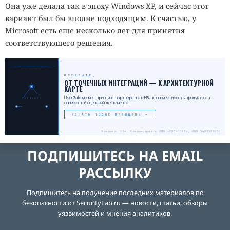
Она уже делала так в эпоху Windows XP, и сейчас этот
вариант был бы вполне подходящим. К счастью, у
Microsoft есть еще несколько лет для принятия
соответствующего решения.
USERGATE
ОТ ТОЧЕЧНЫХ ИНТЕГРАЦИЙ — К АРХИТЕКТУРНОЙ
КАРТЕ
UserGate меняет принципы партнёрства в ИБ: не совместимость продуктов, а
USERGATE
совместный сценарий для клиента.
УЗНАТЬ НОВЫЕ ПРИНЦИПЫ →
Реклама. 18+. Рекламодатель ООО «ЮЗЕРГЕЙТ», ИНН 5408308256
ПОДПИШИТЕСЬ НА EMAIL
РАССЫЛКУ
Подпишитесь на получение последних материалов по
безопасности от SecurityLab.ru — новости, статьи, обзоры
уязвимостей и мнения аналитиков.