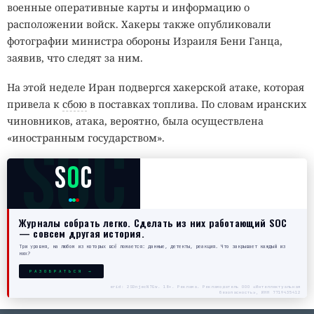
военные оперативные карты и информацию о
расположении войск. Хакеры также опубликовали
фотографии министра обороны Израиля Бени Ганца,
заявив, что следят за ним.
На этой неделе Иран подвергся хакерской атаке, которая
привела к
сбою
в поставках топлива. По словам иранских
чиновников, атака, вероятно, была осуществлена
SOC
«иностранным государством».
S
O
C
Журналы собрать легко. Сделать из них работающий SOC
— совсем другая история.
Три уровня, на любом из которых всё ломается: данные, детекты, реакция. Что закрывает каждый из
них?
РАЗОБРАТЬСЯ →
erid: 2SDnjecN7Gw. 18+. Реклама. Рекламодатель ООО «Интеллектуальная
безопасность», ИНН 7719435412