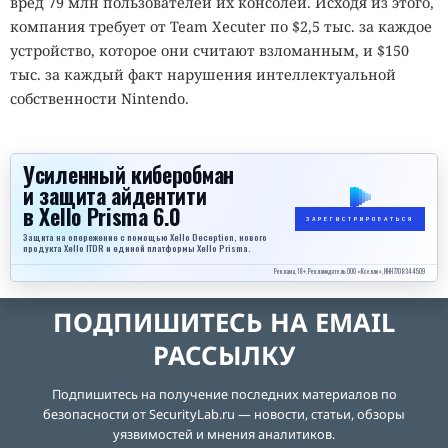
вред 79 млн пользователей их консолей. Исходя из этого,
компания требует от Team Xecuter по $2,5 тыс. за каждое
устройство, которое они считают взломанным, и $150
тыс. за каждый факт нарушения интеллектуальной
собственности Nintendo.
Усиленный киберобман
и защита айдентити
в Xello Prisma 6.0
ЗАРЕГИСТРИРОВАТЬСЯ
Защита на опережение с помощью Xello Deception, нового
продукта Xello ITDR и единой платформы Xello Prisma.
Реклама, 18+. Рекламодатель ООО «Кселло», ИНН 7708344509
ПОДПИШИТЕСЬ НА EMAIL
РАССЫЛКУ
Подпишитесь на получение последних материалов по
безопасности от SecurityLab.ru — новости, статьи, обзоры
уязвимостей и мнения аналитиков.