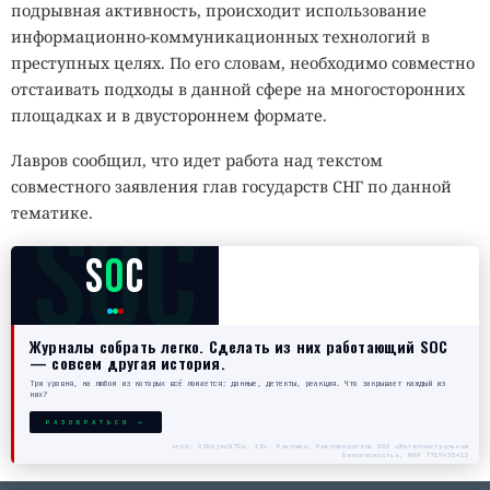
подрывная активность, происходит использование
информационно-коммуникационных технологий в
преступных целях. По его словам, необходимо совместно
отстаивать подходы в данной сфере на многосторонних
площадках и в двустороннем формате.
Лавров сообщил, что идет работа над текстом
совместного заявления глав государств СНГ по данной
SOC
тематике.
S
O
C
Журналы собрать легко. Сделать из них работающий SOC
— совсем другая история.
Три уровня, на любом из которых всё ломается: данные, детекты, реакция. Что закрывает каждый из
них?
РАЗОБРАТЬСЯ →
erid: 2SDnjecN7Gw. 18+. Реклама. Рекламодатель ООО «Интеллектуальная
безопасность», ИНН 7719435412