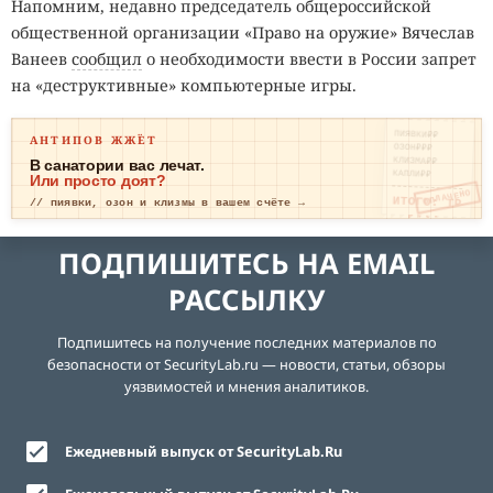
Напомним, недавно председатель общероссийской
общественной организации «Право на оружие» Вячеслав
Ванеев
сообщил
о необходимости ввести в России запрет
на «деструктивные» компьютерные игры.
ПИЯВКИ₽₽
АНТИПОВ ЖЖЁТ
ОЗОН₽₽₽
КЛИЗМА₽₽
В санатории вас лечат.
КАПЛИ₽₽
Или просто доят?
ОПЛАЧЕНО
ИТОГО: ТР
// пиявки, озон и клизмы в вашем счёте →
ЕВОГА
ПОДПИШИТЕСЬ НА EMAIL
РАССЫЛКУ
Подпишитесь на получение последних материалов по
безопасности от SecurityLab.ru — новости, статьи, обзоры
уязвимостей и мнения аналитиков.
Ежедневный выпуск от SecurityLab.Ru